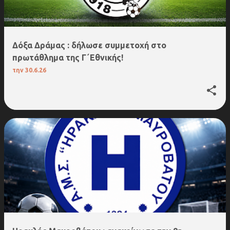
ή
σ
ε
ι
Δόξα Δράμας : δήλωσε συμμετοχή στο
ς
πρωτάθλημα της Γ΄Εθνικής!
την
30.6.26