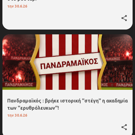
την
30.6.26
Πανδραμαϊκός : βρήκε ιστορική ''στέγη'' η ακαδημία
των ''ερυθρόλευκων''!
την
30.6.26