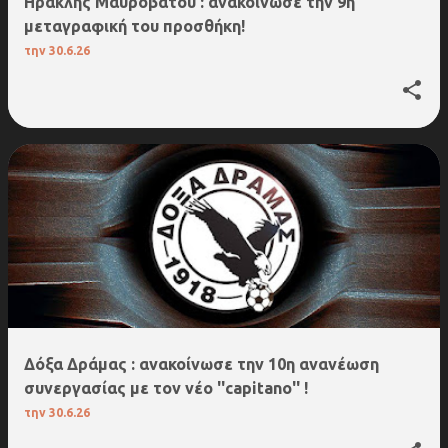
Ηρακλής Μαυροβάτου : ανακοίνωσε την 9η
μεταγραφική του προσθήκη!
την
30.6.26
Δόξα Δράμας : ανακοίνωσε την 10η ανανέωση
συνεργασίας με τον νέο ''capitano'' !
την
30.6.26