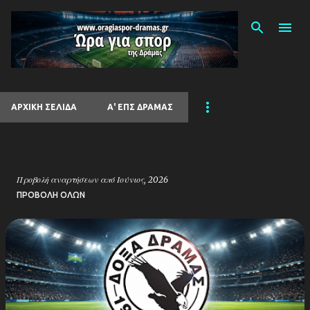
Μετάβαση στο κύριο περιεχόμενο
ΑΡΧΙΚΉ ΣΕΛΊΔΑ
Α' ΕΠΣ ΔΡΑΜΑΣ
Προβολή αναρτήσεων από Ιούνιος, 2026
ΠΡΟΒΟΛΉ ΌΛΩΝ
Α
ν
α
ρ
τ