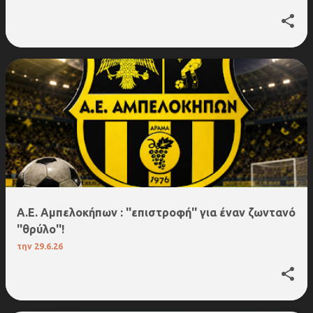
Α.Ε. Αμπελοκήπων : ''επιστροφή'' για έναν ζωντανό
''θρύλο''!
την
29.6.26