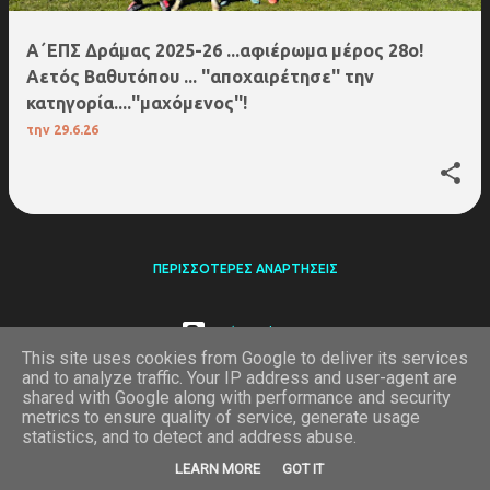
Α΄ΕΠΣ Δράμας 2025-26 ...αφιέρωμα μέρος 28ο!
Αετός Βαθυτόπου ... ''αποχαιρέτησε'' την
κατηγορία....''μαχόμενος''!
την
29.6.26
ΠΕΡΙΣΣΌΤΕΡΕΣ ΑΝΑΡΤΉΣΕΙΣ
Από το Blogger
This site uses cookies from Google to deliver its services
and to analyze traffic. Your IP address and user-agent are
Ώρα για σπορ της Δράμας
shared with Google along with performance and security
on line
metrics to ensure quality of service, generate usage
statistics, and to detect and address abuse.
16
LEARN MORE
GOT IT