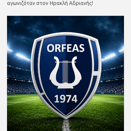
αγωνιζόταν στον Ηρακλή Αδριανής!