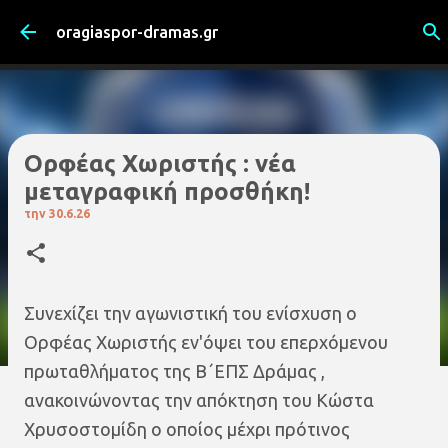
Μετάβαση στο κύριο περιεχόμενο
oragiaspor-dramas.gr
Ορφέας Χωριστής : νέα
μεταγραφική προσθήκη!
την
30.6.26
Συνεχίζει την αγωνιστική του ενίσχυση ο
Ορφέας Χωριστής εν'όψει του επερχόμενου
πρωταθλήματος της Β΄ΕΠΣ Δράμας ,
ανακοινώνοντας την απόκτηση του Κώστα
Χρυσοστομίδη ο οποίος μέχρι πρότινος