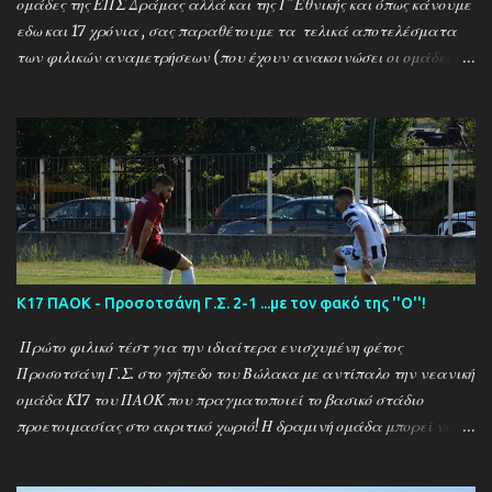
ομάδες της ΕΠΣ Δράμας αλλά και της Γ΄Εθνικής και όπως κάνουμε
εδω και 17 χρόνια , σας παραθέτουμε τα τελικά αποτελέσματα
των φιλικών αναμετρήσεων (που έχουν ανακοινώσει οι ομάδες) ....
Αναλυτικά τα αποτελέσματα των σημερινών αγώνων ....
Καλαμπακι - Αλιστράτη 1-0 Πετρούσα - Πανδραμαικός 1-2
Ξηροποτάμος - Νευροκοπι 2-2 Α.Ο. Καβάλα - Αγ. Αθανάσιος 5-1
Μαυρόβατος - Αμπελοκηποι 0-2 Κ17 ΠΑΟΚ - Προσοτσάνη 2-1
(7/8) ------------------------------------------------------
--------- Ν. Αμισος - Νεοχώρι Σερρών 3-0
Κ17 ΠΑΟΚ - Προσοτσάνη Γ.Σ. 2-1 ...με τον φακό της ''Ο''!
Πρώτο φιλικό τέστ για την ιδιαίτερα ενισχυμένη φέτος
Προσοτσάνη Γ.Σ. στο γήπεδο του Βώλακα με αντίπαλο την νεανική
ομάδα Κ17 του ΠΑΟΚ που πραγματοποιεί το βασικό στάδιο
προετοιμασίας στο ακριτικό χωριό! Η δραμινή ομάδα μπορεί να
ηττήθηκε με σκορ 2-1 απο τους Θεσσαλονικείς ωστόσο πρόκειται
για το πρώτο φιλικό τεστ - 15 μέρες μετά την έναρξη της