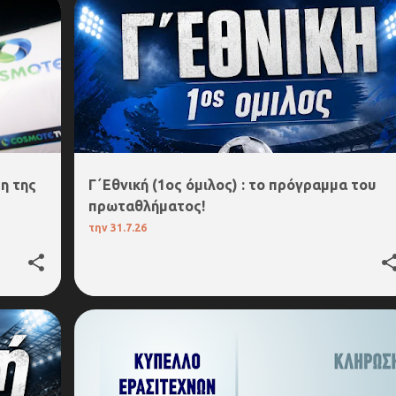
3. Γ΄ΕΘΝΙΚΗ
η της
Γ΄Εθνική (1ος όμιλος) : το πρόγραμμα του
πρωταθλήματος!
την
31.7.26
ΣΟΥ
ΚΥΠΕΛΛΟ ΕΡΑΣΙΤΕΧΝΩΝ