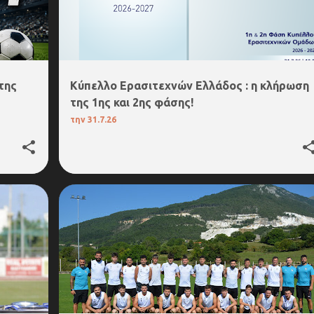
της
Kύπελλο Ερασιτεχνών Ελλάδος : η κλήρωση
της 1ης και 2ης φάσης!
την
31.7.26
4. Α΄ΕΠΣ ΔΡΑΜΑΣ
ΔΟΞΑ ΒΩΛΑΚΑ