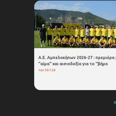
4. Α΄ΕΠΣ ΔΡΑΜΑΣ
Α.Ε. ΑΜΠΕΛΟΚΗΠΩΝ
Α.Ε. Αμπελοκήπων 2026-27 : πρεμιέρα 
''αίμα'' και αισιοδοξία για το ''βήμα
παραπάνω''! (vid & pics)
την
30.7.26
Π