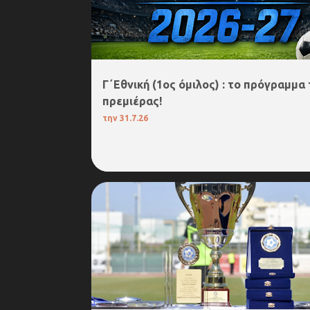
Γ΄Εθνική (1ος όμιλος) : το πρόγραμμα 
πρεμιέρας!
την
31.7.26
ΚΥΠΕΛΛΟ ΕΡΑΣΙΤΕΧΝΩΝ