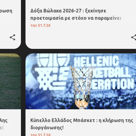
ήρωση
Δόξα Βώλακα 2026-27 : ξεκίνησε
προετοιμασία με στόχο να παραμείνει
ανταγωνιστική και στο κυνήγι των τίτλων!
την
31.7.26
(pics & vid)
ΚΥΠΕΛΛΟ ΜΠΑΣΚΕΤ ΑΝΔΡΩΝ
λης
Κύπελλο Ελλάδος Μπάσκετ : η κλήρωση της
εί
διοργάνωσης!
την
31.7.26