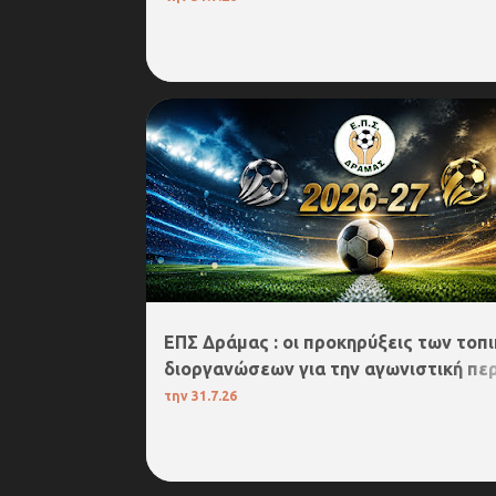
4. Α΄ΕΠΣ ΔΡΑΜΑΣ
5.Β΄ΕΠΣ ΔΡΑΜΑΣ
6.ΚΥΠΕΛΛΟ ΕΠΣ ΔΡΑΜΑΣ
ΕΠΣ Δράμας : οι προκηρύξεις των τοπ
διοργανώσεων για την αγωνιστική πε
2026-27!
την
31.7.26