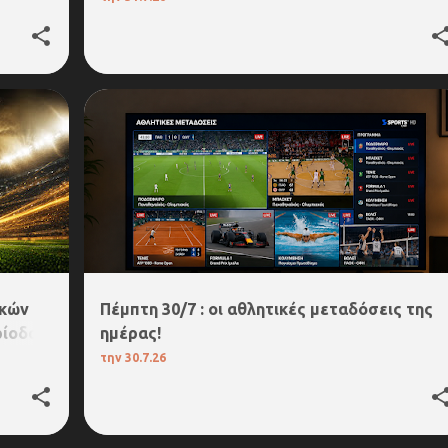
+
ικών
Πέμπτη 30/7 : οι αθλητικές μεταδόσεις της
ρίοδο
ημέρας!
την
30.7.26