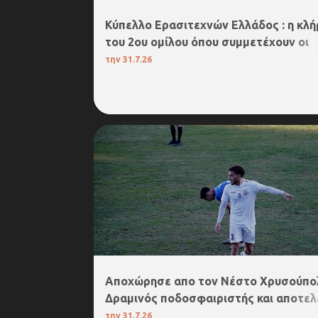
Κύπελλο Ερασιτεχνών Ελλάδος : η κλ
του 2ου ομίλου όπου συμμετέχουν οι
δραμινες ομάδες!
την
31.7.26
2. SUPERLEAGUE 2
Αποχώρησε απο τον Νέστο Χρυσούπο
Δραμινός ποδοσφαιριστής και αποτελ
''μήλον της έριδος''!
την
31.7.26