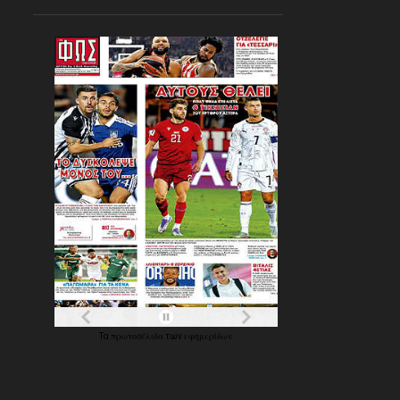
203
Αυγούστου 2022
94
Ιουλίου 2022
50
Ιουνίου 2022
πρωτοσέλιδα
εφημερίδων
Τα
των