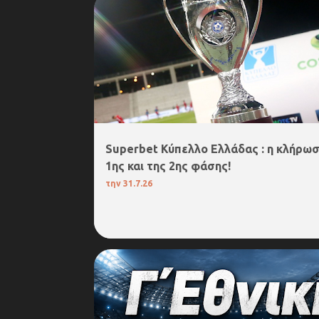
Α
ΚΥΠΕΛΛΟ ΕΛΛΑΔΟΣ
ν
α
ρ
τ
ή
σ
ε
ι
Superbet Κύπελλο Ελλάδας : η κλήρωσ
ς
1ης και της 2ης φάσης!
την
31.7.26
3. Γ΄ΕΘΝΙΚΗ
ΔΟΞΑ ΔΡΑΜΑΣ
ΠΑΟΠ ΝΕΑΣ ΑΜΙΣ