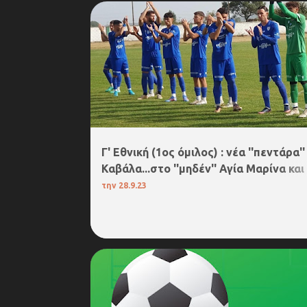
3. Γ΄ΕΘΝΙΚΗ
Γ' Εθνική (1ος όμιλος) : νέα ''πεντάρα''
Καβάλα...στο ''μηδέν'' Αγία Μαρίνα και
Κρηστώνη! Η βαθμολογία
την
28.9.23
3. Γ΄ΕΘΝΙΚΗ
ΔΙΑΙΤΗΣΙΑ