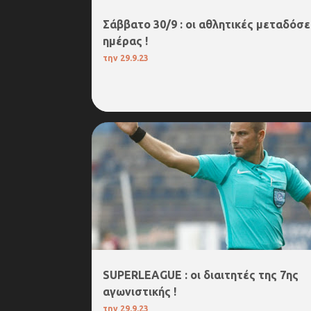
Σάββατο 30/9 : οι αθλητικές μεταδόσε
ημέρας !
την
29.9.23
1.SUPERLEAGUE
SUPERLEAGUE : οι διαιτητές της 7ης
αγωνιστικής !
την
29.9.23