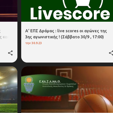
ς
Α' ΕΠΣ Δράμας : live scores οι αγώνες της
ς και
3ης αγωνιστικής ! (Σάββατο 30/9 , 17:00)
την
30.9.23
ΕΚΑΣΑΜΑΘ