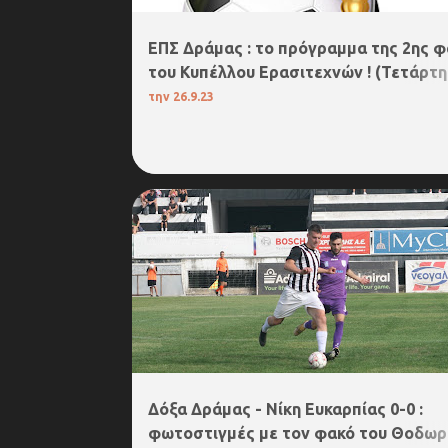
ΕΠΣ Δράμας : το πρόγραμμα της 2ης 
του Κυπέλλου Ερασιτεχνών ! (Τετάρτη
, 16:30 )
την
26.9.23
ΔΟΞΑ ΔΡΑΜΑΣ
Δόξα Δράμας - Νίκη Ευκαρπίας 0-0 :
φωτοστιγμές με τον φακό του Θοδωρ