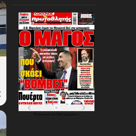
203
Αυγούστου 2022
94
Ιουλίου 2022
50
Ιουνίου 2022
πρωτοσέλιδα
εφημερίδων
Τα
των