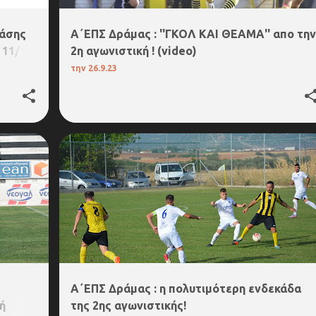
φάσης
Α΄ΕΠΣ Δράμας : ''ΓΚΟΛ ΚΑΙ ΘΕΑΜΑ'' απο την
 11/10
2η αγωνιστική ! (video)
την
26.9.23
4. Α΄ΕΠΣ ΔΡΑΜΑΣ
Α΄ΕΠΣ Δράμας : η πολυτιμότερη ενδεκάδα
ή
της 2ης αγωνιστικής!