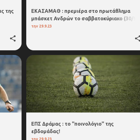
ις της
EKAΣΑΜΑΘ : πρεμιέρα στο πρωτάθλημα
μπάσκετ Ανδρών το σαββατοκύριακο (30/9-
1/10)
την
29.9.23
4. Α΄ΕΠΣ ΔΡΑΜΑΣ
5.Β΄ΕΠΣ ΔΡΑΜΑΣ
ΕΠΣ Δράμας : το ''ποινολόγιο'' της
εβδομάδας!
την
29.9.23