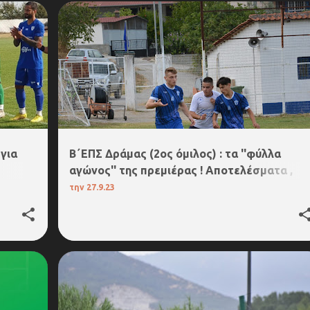
5.Β΄ΕΠΣ ΔΡΑΜΑΣ
 για
B΄ΕΠΣ Δράμας (2ος όμιλος) : τα ''φύλλα
αγώνος'' της πρεμιέρας ! Αποτελέσματα ,
σκόρερς , συνθέσεις , πέναλτι , κίτρινες και
την
27.9.23
κόκκινες κάρτες !
5.Β΄ΕΠΣ ΔΡΑΜΑΣ