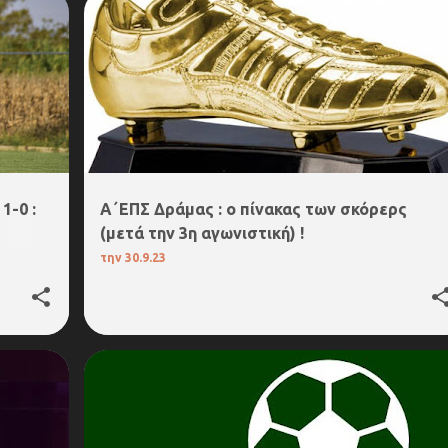
+
4. Α΄ΕΠΣ ΔΡΑΜΑΣ
1-0 :
Α΄ΕΠΣ Δράμας : ο πίνακας των σκόρερς
(μετά την 3η αγωνιστική) !
την
30.9.23
4. Α΄ΕΠΣ ΔΡΑΜΑΣ
5.Β΄ΕΠΣ ΔΡΑΜΑΣ