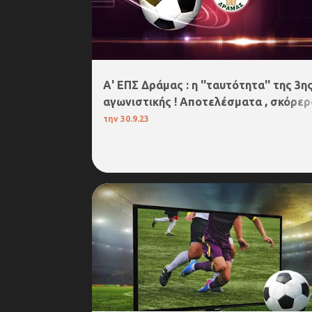
Α' ΕΠΣ Δράμας : η ''ταυτότητα'' της 3η
αγωνιστικής ! Αποτελέσματα , σκόρερ
βαθμολογία
την
30.9.23