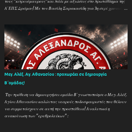
τους ''κιτρινόμαυρους''και πάλι με αξιώσεις στο πρωτάθλημα της
Α΄ΕΠΣ Δράμας! Με τον Βασίλη Σαρακασίδη για 3η σερί χρονιά
στο ''τιμόνι'' η ΑΕΚ ενισχύθηκε ιδιαίτερα και συγκαταλέγεται
μέσα στους διεκδικητές του τίτλου , γεγονός που καταδεικνύει την
δυναμική των ''κιτρινόμαυρων''! Παρακάτω δείτε φωτοστιγμές
απο τις προπονήσεις της δραμινής ομάδας μέσα απο τον φακό της
''Ο'' που βρέθηκε στο γήπεδο του Καλαμπακίου ενώ δηλώσεις
κάνουν οι κ.κ. Σαρακασίδης Βασίλης (προπονητής) , Βαβλιάκης
Χρόνης (τεχνικός διευθυντής) και οι ποδοσφαιριστές Μάριος
Βουτσινάς και Ηλίας Σταμπουλής!
Μεγ. Αλέξ. Αγ. Αθανασίου : προχωράει σε δημιουργία
Β΄ομάδας!
Tην πρόθεση να δημιουργήσει ομάδα Β΄γνωστοποίησε ο Μεγ. Αλέξ.
Αγίου Αθανασίου καλώντας νεαρούς ποδοσφαιριστές που θέλουν
να συμμετάσχουν σε αυτή την προσπάθεια! Αναλυτικά η
ανακοίνωση των ''ερυθρολεύκων'' :