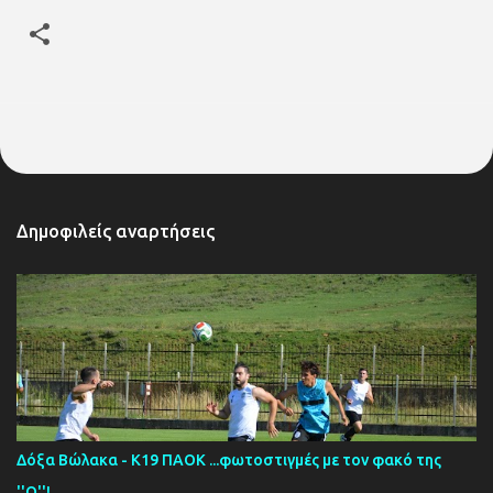
Δημοφιλείς αναρτήσεις
Δόξα Βώλακα - Κ19 ΠΑΟΚ ...φωτοστιγμές με τον φακό της
''Ο''!