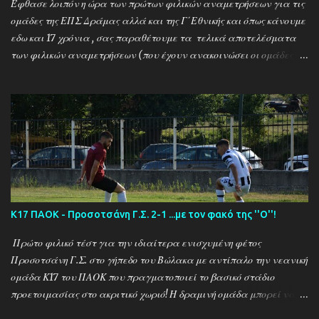
Έφθασε λοιπόν η ώρα των πρώτων φιλικών αναμετρήσεων για τις
ομάδες της ΕΠΣ Δράμας αλλά και της Γ΄Εθνικής και όπως κάνουμε
εδω και 17 χρόνια , σας παραθέτουμε τα τελικά αποτελέσματα
των φιλικών αναμετρήσεων (που έχουν ανακοινώσει οι ομάδες) ....
Αναλυτικά τα αποτελέσματα των σημερινών αγώνων ....
Καλαμπακι - Αλιστράτη 1-0 Πετρούσα - Πανδραμαικός 1-2
Ξηροποτάμος - Νευροκοπι 2-2 Α.Ο. Καβάλα - Αγ. Αθανάσιος 5-1
Μαυρόβατος - Αμπελοκηποι 0-2 Κ17 ΠΑΟΚ - Προσοτσάνη 2-1
(7/8) ------------------------------------------------------
--------- Ν. Αμισος - Νεοχώρι Σερρών 3-0
Κ17 ΠΑΟΚ - Προσοτσάνη Γ.Σ. 2-1 ...με τον φακό της ''Ο''!
Πρώτο φιλικό τέστ για την ιδιαίτερα ενισχυμένη φέτος
Προσοτσάνη Γ.Σ. στο γήπεδο του Βώλακα με αντίπαλο την νεανική
ομάδα Κ17 του ΠΑΟΚ που πραγματοποιεί το βασικό στάδιο
προετοιμασίας στο ακριτικό χωριό! Η δραμινή ομάδα μπορεί να
ηττήθηκε με σκορ 2-1 απο τους Θεσσαλονικείς ωστόσο πρόκειται