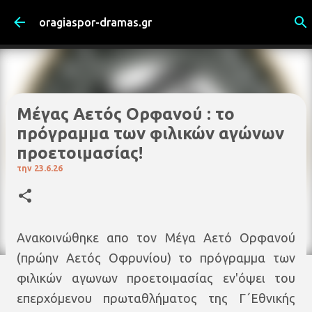
Μετάβαση στο κύριο περιεχόμενο
oragiaspor-dramas.gr
Μέγας Αετός Ορφανού : το
πρόγραμμα των φιλικών αγώνων
προετοιμασίας!
την
23.6.26
Ανακοινώθηκε απο τον Μέγα Αετό Ορφανού
(πρώην Αετός Οφρυνίου) το πρόγραμμα των
φιλικών αγωνων προετοιμασίας εν'όψει του
επερχόμενου πρωταθλήματος της Γ΄Εθνικής