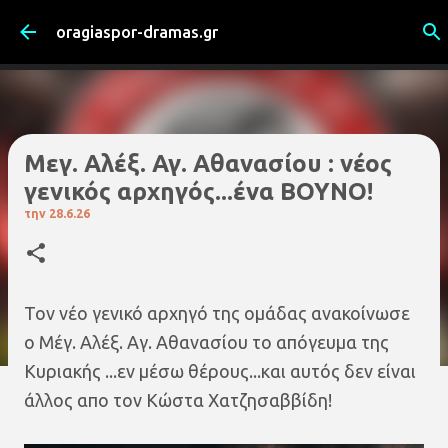
Μετάβαση στο κύριο περιεχόμενο
oragiaspor-dramas.gr
Μεγ. Αλέξ. Αγ. Αθανασίου : νέος
γενικός αρχηγός...ένα ΒΟΥΝΟ!
την
28.6.26
Τον νέο γενικό αρχηγό της ομάδας ανακοίνωσε
ο Μέγ. Αλέξ. Αγ. Αθανασίου το απόγευμα της
Κυριακής ...εν μέσω θέρους...και αυτός δεν είναι
άλλος απο τον Κώστα Χατζησαββίδη!