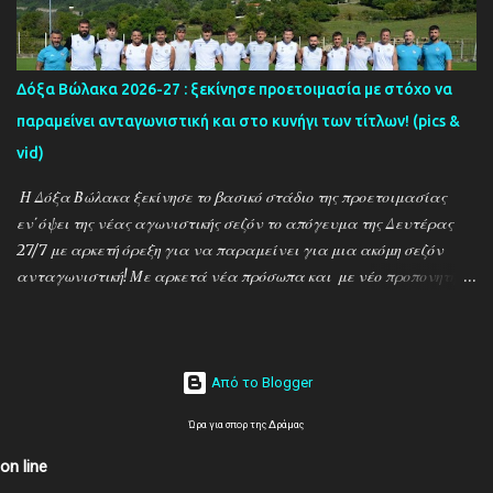
κάνουν οι κ.κ. Σαρακασίδης Βασίλης (προπονητής) , Βαβλιάκης
Χρόνης (τεχνικός διευθυντής) και οι ποδοσφαιριστές Μάριος
Βουτσινάς και Ηλίας Σταμπουλής!
Δόξα Βώλακα 2026-27 : ξεκίνησε προετοιμασία με στόχο να
παραμείνει ανταγωνιστική και στο κυνήγι των τίτλων! (pics &
vid)
Η Δόξα Βώλακα ξεκίνησε το βασικό στάδιο της προετοιμασίας
εν΄όψει της νέας αγωνιστικής σεζόν το απόγευμα της Δευτέρας
27/7 με αρκετή όρεξη για να παραμείνει για μια ακόμη σεζόν
ανταγωνιστική! Με αρκετά νέα πρόσωπα και με νέο προπονητή
τον Ντίνο Τεγξίζογλου οι ''Μαυραετοί'' θέλουν να συνεχίσουν την
εκπληκτική παράδοση που έχουν δημιουργήσει την τελευταία
δεκαετία! Παρακάτω δείτε φωτοστιγμές απο τις πρώτες
προπονήσεις μέσα απο τον φακό της ''Ο'' που βρέθηκε στον Βώλακα
Από το Blogger
το απόγευμα της Πέμπτης 30/7 ενώ δηλώσεις κάνουν οι κ.κ. Ντίνος
Ώρα για σπορ της Δράμας
Τεγξίζογλου (προπονητής) , Χρήστος Παναγιώτου
(ποδοσφαιριστής) και Άγγελος Παπαμαρίνου (πρόεδρος) ...
on line