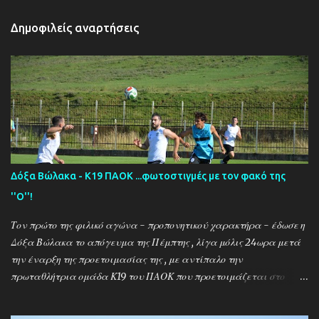
Δημοφιλείς αναρτήσεις
Δόξα Βώλακα - Κ19 ΠΑΟΚ ...φωτοστιγμές με τον φακό της
''Ο''!
Τον πρώτο της φιλικό αγώνα - προπονητικού χαρακτήρα - έδωσε η
Δόξα Βώλακα το απόγευμα της Πέμπτης , λίγα μόλις 24ωρα μετά
την έναρξη της προετοιμασίας της , με αντίπαλο την
πρωταθλήτρια ομάδα Κ19 του ΠΑΟΚ που προετοιμάζεται στο
ακριτικό χωριό! Οι Θεσσαλονικείς που προετοιμάζονται για την
νέα αγωνιστική σεζόν όπου εκτός πρωταθλήματος και κυπέλλου θα