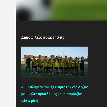
Δημοφιλείς αναρτήσεις
Α.Ε. Καλαμπακίου : ξεκίνησε την νέα σεζόν
με υψηλές προσδοκίες και αισιοδοξία!
(vid & pics)