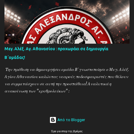
δυναμική των ''κιτρινόμαυρων''! Παρακάτω δείτε φωτοστιγμές
απο τις προπονήσεις της δραμινής ομάδας μέσα απο τον φακό της
''Ο'' που βρέθηκε στο γήπεδο του Καλαμπακίου ενώ δηλώσεις
κάνουν οι κ.κ. Σαρακασίδης Βασίλης (προπονητής) , Βαβλιάκης
Χρόνης (τεχνικός διευθυντής) και οι ποδοσφαιριστές Μάριος
Βουτσινάς και Ηλίας Σταμπουλής!
Μεγ. Αλέξ. Αγ. Αθανασίου : προχωράει σε δημιουργία
Β΄ομάδας!
Tην πρόθεση να δημιουργήσει ομάδα Β΄γνωστοποίησε ο Μεγ. Αλέξ.
Αγίου Αθανασίου καλώντας νεαρούς ποδοσφαιριστές που θέλουν
να συμμετάσχουν σε αυτή την προσπάθεια! Αναλυτικά η
ανακοίνωση των ''ερυθρολεύκων'' :
Από το Blogger
Ώρα για σπορ της Δράμας