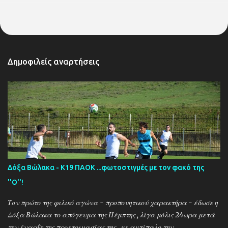
Δημοφιλείς αναρτήσεις
Δόξα Βώλακα - Κ19 ΠΑΟΚ ...φωτοστιγμές με τον φακό της
''Ο''!
Τον πρώτο της φιλικό αγώνα - προπονητικού χαρακτήρα - έδωσε η
Δόξα Βώλακα το απόγευμα της Πέμπτης , λίγα μόλις 24ωρα μετά
την έναρξη της προετοιμασίας της , με αντίπαλο την