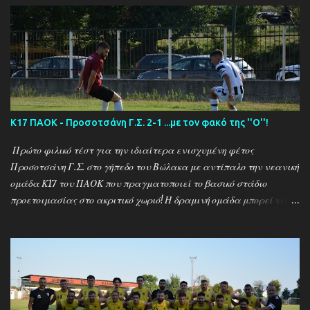
Καλαμπακι - Αλιστράτη 1-0 Πετρούσα - Πανδραμαικός 1-2
Ξηροποτάμος - Νευροκοπι 2-2 Α.Ο. Καβάλα - Αγ. Αθανάσιος 5-1
Μαυρόβατος - Αμπελοκηποι 0-2 Κ17 ΠΑΟΚ - Προσοτσάνη 2-1
(7/8) ------------------------------------------------------
--------- Ν. Αμισος - Νεοχώρι Σερρών 3-0
Κ17 ΠΑΟΚ - Προσοτσάνη Γ.Σ. 2-1 ...με τον φακό της ''Ο''!
Πρώτο φιλικό τέστ για την ιδιαίτερα ενισχυμένη φέτος
Προσοτσάνη Γ.Σ. στο γήπεδο του Βώλακα με αντίπαλο την νεανική
ομάδα Κ17 του ΠΑΟΚ που πραγματοποιεί το βασικό στάδιο
προετοιμασίας στο ακριτικό χωριό! Η δραμινή ομάδα μπορεί να
ηττήθηκε με σκορ 2-1 απο τους Θεσσαλονικείς ωστόσο πρόκειται
για το πρώτο φιλικό τεστ - 15 μέρες μετά την έναρξη της
προετοιμασίας - μιας ομάδας που έκανε 21 μεταγραφικές
κινήσεις και σίγουρα θέλει τον απαραίτητο χρόνο για να ''δέσει''
ως σύνολο , με τον ''Ψηλό'' Γιάννη Ιωαννίδη να δίνει χρόνο
συμμετοχής σε όλους τους διαθέσιμους ποδοσφαιριστές.. Ο ΠΑΟΚ