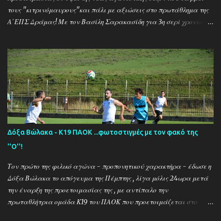
τους ''κιτρινόμαυρους''και πάλι με αξιώσεις στο πρωτάθλημα της
Α΄ΕΠΣ Δράμας! Με τον Βασίλη Σαρακασίδη για 3η σερί χρονιά
στο ''τιμόνι'' η ΑΕΚ ενισχύθηκε ιδιαίτερα και συγκαταλέγεται
μέσα στους διεκδικητές του τίτλου , γεγονός που καταδεικνύει την
δυναμική των ''κιτρινόμαυρων''! Παρακάτω δείτε φωτοστιγμές
απο τις προπονήσεις της δραμινής ομάδας μέσα απο τον φακό της
''Ο'' που βρέθηκε στο γήπεδο του Καλαμπακίου ενώ δηλώσεις
κάνουν οι κ.κ. Σαρακασίδης Βασίλης (προπονητής) , Βαβλιάκης
Χρόνης (τεχνικός διευθυντής) και οι ποδοσφαιριστές Μάριος
Βουτσινάς και Ηλίας Σταμπουλής!
Δόξα Βώλακα - Κ19 ΠΑΟΚ ...φωτοστιγμές με τον φακό της
''Ο''!
Τον πρώτο της φιλικό αγώνα - προπονητικού χαρακτήρα - έδωσε η
Δόξα Βώλακα το απόγευμα της Πέμπτης , λίγα μόλις 24ωρα μετά
την έναρξη της προετοιμασίας της , με αντίπαλο την
πρωταθλήτρια ομάδα Κ19 του ΠΑΟΚ που προετοιμάζεται στο
ακριτικό χωριό! Οι Θεσσαλονικείς που προετοιμάζονται για την