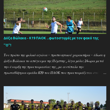
Δόξα Βώλακα - Κ19 ΠΑΟΚ ...φωτοστιγμές με τον φακό της
''Ο''!
Τον πρώτο της φιλικό αγώνα - προπονητικού χαρακτήρα - έδωσε η
Δόξα Βώλακα το απόγευμα της Πέμπτης , λίγα μόλις 24ωρα μετά
την έναρξη της προετοιμασίας της , με αντίπαλο την
πρωταθλήτρια ομάδα Κ19 του ΠΑΟΚ που προετοιμάζεται στο
ακριτικό χωριό! Οι Θεσσαλονικείς που προετοιμάζονται για την
νέα αγωνιστική σεζόν όπου εκτός πρωταθλήματος και κυπέλλου θα
εκπροσωπήσουν την χώρα μας στον θεσμό του UEFA Youth League ,
έχουν ως νέο προπονητή τον Μαροκινό πρώην σταρ του ΠΑΟΚ και
της Νάπολι Ομάρ Ελ Καντουρί! Η αποστολή της Κ19 του ΠΑΟΚ ,
αφού ολοκλήρωσε το πρώτο μέρος των προπονήσεων στη Σουρωτή,