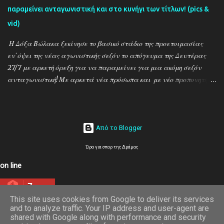
παραμείνει ανταγωνιστική και στο κυνήγι των τίτλων! (pics &
vid)
Η Δόξα Βώλακα ξεκίνησε το βασικό στάδιο της προετοιμασίας
εν΄όψει της νέας αγωνιστικής σεζόν το απόγευμα της Δευτέρας
27/7 με αρκετή όρεξη για να παραμείνει για μια ακόμη σεζόν
ανταγωνιστική! Με αρκετά νέα πρόσωπα και με νέο προπονητή
τον Ντίνο Τεγξίζογλου οι ''Μαυραετοί'' θέλουν να συνεχίσουν την
εκπληκτική παράδοση που έχουν δημιουργήσει την τελευταία
δεκαετία! Παρακάτω δείτε φωτοστιγμές απο τις πρώτες
προπονήσεις μέσα απο τον φακό της ''Ο'' που βρέθηκε στον Βώλακα
Από το Blogger
το απόγευμα της Πέμπτης 30/7 ενώ δηλώσεις κάνουν οι κ.κ. Ντίνος
Ώρα για σπορ της Δράμας
Τεγξίζογλου (προπονητής) , Χρήστος Παναγιώτου
(ποδοσφαιριστής) και Άγγελος Παπαμαρίνου (πρόεδρος) ...
on line
7
This site uses cookies from Google to deliver its services
and to analyze traffic. Your IP address and user-agent are
shared with Google along with performance and security