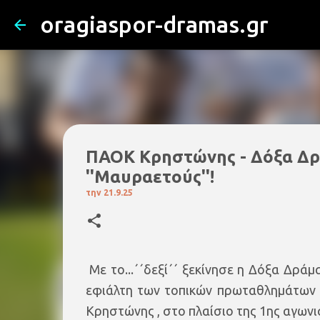
oragiaspor-dramas.gr
ΠΑΟΚ Κρηστώνης - Δόξα Δράμα
''Μαυραετούς''!
την
21.9.25
Με το...΄΄δεξί΄΄ ξεκίνησε η Δόξα Δράμα
εφιάλτη των τοπικών πρωταθλημάτων -
Κρηστώνης , στο πλαίσιο της 1ης αγωνι