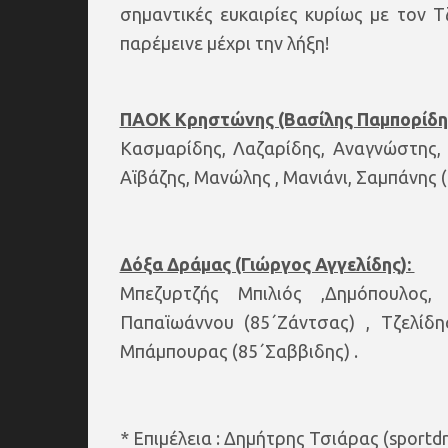
σημαντικές ευκαιρίες κυρίως με τον Τ
παρέμεινε μέχρι την λήξη!
ΠΑΟΚ Κρηστώνης (Βασίλης Παμπορίδη
Κασμαρίδης, Λαζαρίδης, Αναγνώστης,
Αϊβάζης, Μανώλης , Μανιάνι, Σαμπάνης 
Δόξα Δράμας (Γιώργος Αγγελίδης):
Μπεζυρτζής Μπιλιός ,Δημόπουλος, 
Παπαϊωάννου (85΄Ζάντσας) , Τζελίδη
Μπάμπουρας (85΄Σαββιδης) .
* Επιμέλεια : Δημήτρης Τσιάρας (sportd