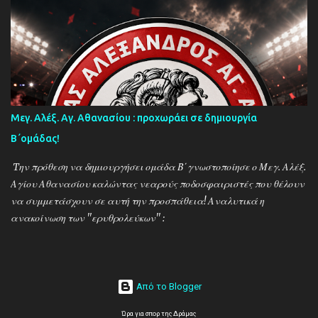
δυναμική των ''κιτρινόμαυρων''! Παρακάτω δείτε φωτοστιγμές
απο τις προπονήσεις της δραμινής ομάδας μέσα απο τον φακό της
''Ο'' που βρέθηκε στο γήπεδο του Καλαμπακίου ενώ δηλώσεις
κάνουν οι κ.κ. Σαρακασίδης Βασίλης (προπονητής) , Βαβλιάκης
Χρόνης (τεχνικός διευθυντής) και οι ποδοσφαιριστές Μάριος
Βουτσινάς και Ηλίας Σταμπουλής!
Μεγ. Αλέξ. Αγ. Αθανασίου : προχωράει σε δημιουργία
Β΄ομάδας!
Tην πρόθεση να δημιουργήσει ομάδα Β΄γνωστοποίησε ο Μεγ. Αλέξ.
Αγίου Αθανασίου καλώντας νεαρούς ποδοσφαιριστές που θέλουν
να συμμετάσχουν σε αυτή την προσπάθεια! Αναλυτικά η
ανακοίνωση των ''ερυθρολεύκων'' :
Από το Blogger
Ώρα για σπορ της Δράμας