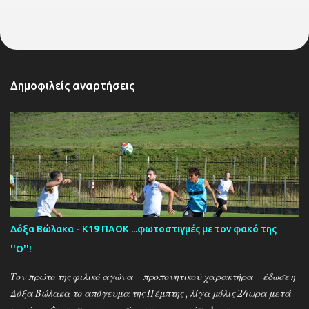
Δημοφιλείς αναρτήσεις
Δόξα Βώλακα - Κ19 ΠΑΟΚ ...φωτοστιγμές με τον φακό της
''Ο''!
Τον πρώτο της φιλικό αγώνα - προπονητικού χαρακτήρα - έδωσε η
Δόξα Βώλακα το απόγευμα της Πέμπτης , λίγα μόλις 24ωρα μετά