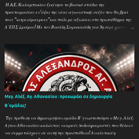
Νικόλαο και Ποσειδώνα Ν. Μηχανιώνας) μέχρι την επίσημη
H A.E. Kαλαμπακίου ξεκίνησε το βασικό στάδιο της
σέντρα στα τέλη Αυγούστου. Απο την άλλη πλευρά ο προπ...
προετοιμασίας εν'όψει της νέας αγωνιστικής σεζόν που θα βρεί
τους ''κιτρινόμαυρους''και πάλι με αξιώσεις στο πρωτάθλημα της
Α΄ΕΠΣ Δράμας! Με τον Βασίλη Σαρακασίδη για 3η σερί χρονιά
στο ''τιμόνι'' η ΑΕΚ ενισχύθηκε ιδιαίτερα και συγκαταλέγεται
μέσα στους διεκδικητές του τίτλου , γεγονός που καταδεικνύει την
δυναμική των ''κιτρινόμαυρων''! Παρακάτω δείτε φωτοστιγμές
απο τις προπονήσεις της δραμινής ομάδας μέσα απο τον φακό της
''Ο'' που βρέθηκε στο γήπεδο του Καλαμπακίου ενώ δηλώσεις
κάνουν οι κ.κ. Σαρακασίδης Βασίλης (προπονητής) , Βαβλιάκης
Χρόνης (τεχνικός διευθυντής) και οι ποδοσφαιριστές Μάριος
Βουτσινάς και Ηλίας Σταμπουλής!
Μεγ. Αλέξ. Αγ. Αθανασίου : προχωράει σε δημιουργία
Β΄ομάδας!
Tην πρόθεση να δημιουργήσει ομάδα Β΄γνωστοποίησε ο Μεγ. Αλέξ.
Αγίου Αθανασίου καλώντας νεαρούς ποδοσφαιριστές που θέλουν
να συμμετάσχουν σε αυτή την προσπάθεια! Αναλυτικά η