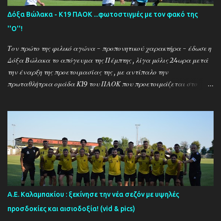
Δόξα Βώλακα - Κ19 ΠΑΟΚ ...φωτοστιγμές με τον φακό της
''Ο''!
Τον πρώτο της φιλικό αγώνα - προπονητικού χαρακτήρα - έδωσε η
Δόξα Βώλακα το απόγευμα της Πέμπτης , λίγα μόλις 24ωρα μετά
την έναρξη της προετοιμασίας της , με αντίπαλο την
πρωταθλήτρια ομάδα Κ19 του ΠΑΟΚ που προετοιμάζεται στο
ακριτικό χωριό! Οι Θεσσαλονικείς που προετοιμάζονται για την
νέα αγωνιστική σεζόν όπου εκτός πρωταθλήματος και κυπέλλου θα
εκπροσωπήσουν την χώρα μας στον θεσμό του UEFA Youth League ,
έχουν ως νέο προπονητή τον Μαροκινό πρώην σταρ του ΠΑΟΚ και
της Νάπολι Ομάρ Ελ Καντουρί! Η αποστολή της Κ19 του ΠΑΟΚ ,
αφού ολοκλήρωσε το πρώτο μέρος των προπονήσεων στη Σουρωτή,
μετακόμισε στη Δράμα όπου θα παραμείνει έως τις 4 Αυγούστου.
Στο διάστημα της παραμονής της στον Βώλακα, η ομάδα θα δώσει
τα πρώτα της φιλικά παιχνίδια απέναντι στην τοπική ομάδα και
Α.Ε. Καλαμπακίου : ξεκίνησε την νέα σεζόν με υψηλές
τη Δόξα Δράμας (Τρίτη 4/8) , ενώ θα ακολουθήσουν ακόμα
προσδοκίες και αισιοδοξία! (vid & pics)
τέσσερις αναμετρήσεις (με ΠΑΟΚ Κρηστώνης, Παραλίμνι, Αγ.