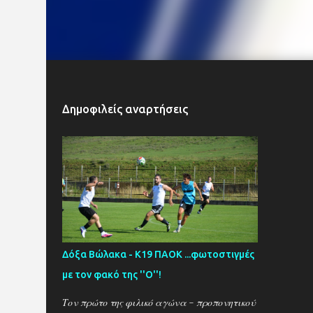
Δημοφιλείς αναρτήσεις
Δόξα Βώλακα - Κ19 ΠΑΟΚ ...φωτοστιγμές
με τον φακό της ''Ο''!
Τον πρώτο της φιλικό αγώνα - προπονητικού