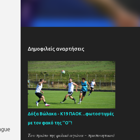
Δημοφιλείς αναρτήσεις
Δόξα Βώλακα - Κ19 ΠΑΟΚ ...φωτοστιγμές
με τον φακό της ''Ο''!
ague
Τον πρώτο της φιλικό αγώνα - προπονητικού