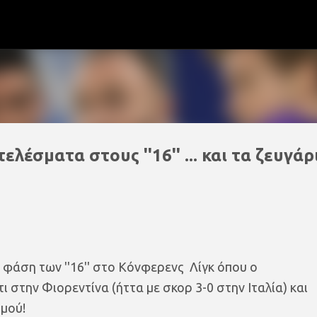
Μετάβαση στο κύριο περιεχόμενο
λέσματα στους ''16'' ... και τα ζευγάρ
φάση των ''16'' στο Κόνφερενς Λίγκ όπου ο
 στην Φιορεντίνα (ήττα με σκορ 3-0 στην Ιταλία) και
μού!