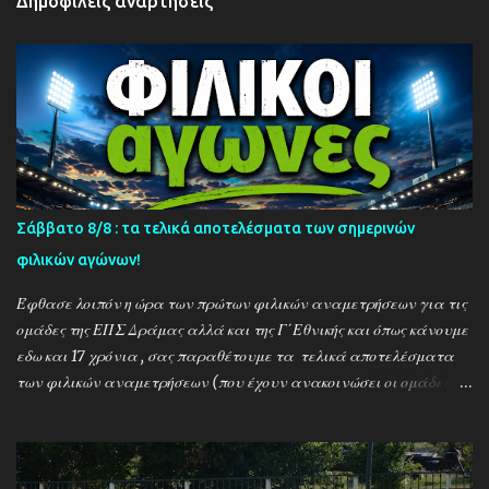
Δημοφιλείς αναρτήσεις
Σάββατο 8/8 : τα τελικά αποτελέσματα των σημερινών
φιλικών αγώνων!
Έφθασε λοιπόν η ώρα των πρώτων φιλικών αναμετρήσεων για τις
ομάδες της ΕΠΣ Δράμας αλλά και της Γ΄Εθνικής και όπως κάνουμε
εδω και 17 χρόνια , σας παραθέτουμε τα τελικά αποτελέσματα
των φιλικών αναμετρήσεων (που έχουν ανακοινώσει οι ομάδες) ....
Αναλυτικά τα αποτελέσματα των σημερινών αγώνων ....
Καλαμπακι - Αλιστράτη 1-0 Πετρούσα - Πανδραμαικός 1-2
Ξηροποτάμος - Νευροκοπι 2-2 Α.Ο. Καβάλα - Αγ. Αθανάσιος 5-1
Μαυρόβατος - Αμπελοκηποι 0-2 Κ17 ΠΑΟΚ - Προσοτσάνη 2-1