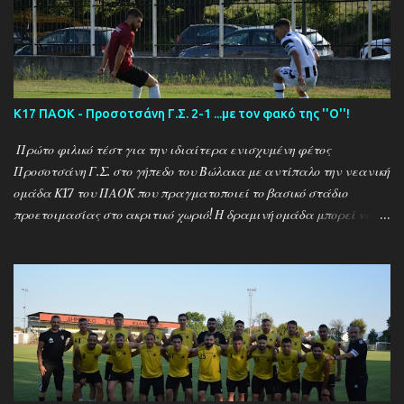
(7/8) ------------------------------------------------------
--------- Ν. Αμισος - Νεοχώρι Σερρών 3-0
Κ17 ΠΑΟΚ - Προσοτσάνη Γ.Σ. 2-1 ...με τον φακό της ''Ο''!
Πρώτο φιλικό τέστ για την ιδιαίτερα ενισχυμένη φέτος
Προσοτσάνη Γ.Σ. στο γήπεδο του Βώλακα με αντίπαλο την νεανική
ομάδα Κ17 του ΠΑΟΚ που πραγματοποιεί το βασικό στάδιο
προετοιμασίας στο ακριτικό χωριό! Η δραμινή ομάδα μπορεί να
ηττήθηκε με σκορ 2-1 απο τους Θεσσαλονικείς ωστόσο πρόκειται
για το πρώτο φιλικό τεστ - 15 μέρες μετά την έναρξη της
προετοιμασίας - μιας ομάδας που έκανε 21 μεταγραφικές
κινήσεις και σίγουρα θέλει τον απαραίτητο χρόνο για να ''δέσει''
ως σύνολο , με τον ''Ψηλό'' Γιάννη Ιωαννίδη να δίνει χρόνο
συμμετοχής σε όλους τους διαθέσιμους ποδοσφαιριστές.. Ο ΠΑΟΚ
προηγήθηκε με τον Ζέκα ωστόσο ο Μουρατίδης στο 30΄έφερε το
ματς στα ίσα για την δραμινή ομάδα (1-1) το οποίο και ήταν σκορ