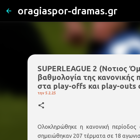
oragiaspor-dramas.gr
SUPERLEAGUE 2 (Nοτιος Όμιλ
βαθμολογία της κανονικής 
στα play-offs και play-outs 
την
5.2.25
Oλοκληρώθηκε η κανονική περίοδος
σημειώθηκαν 207 τέρματα σε 18 αγωνισ