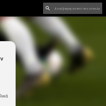
ύν
λικά