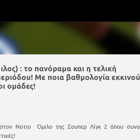
Μετάβαση στο κύριο περιεχόμενο
ος) : το πανόραμα και η τελική
περιόδου! Με ποια βαθμολογία εκκινο
oι ομάδες!
 στον Nοτιο Όμιλο της Σουπερ Λίγκ 2 όπου συνο
τικές!