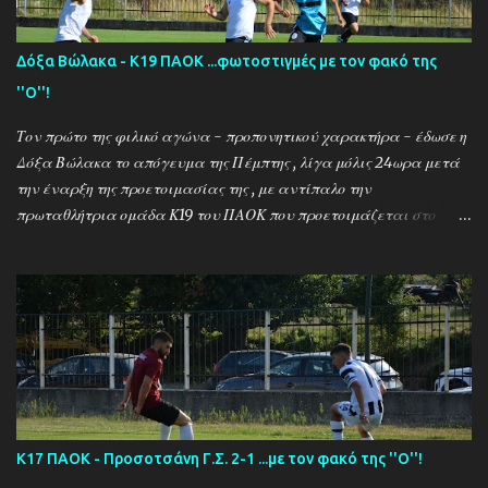
Χρόνης (τεχνικός διευθυντής) και οι ποδοσφαιριστές Μάριος
Βουτσινάς και Ηλίας Σταμπουλής!
Δόξα Βώλακα - Κ19 ΠΑΟΚ ...φωτοστιγμές με τον φακό της
''Ο''!
Τον πρώτο της φιλικό αγώνα - προπονητικού χαρακτήρα - έδωσε η
Δόξα Βώλακα το απόγευμα της Πέμπτης , λίγα μόλις 24ωρα μετά
την έναρξη της προετοιμασίας της , με αντίπαλο την
πρωταθλήτρια ομάδα Κ19 του ΠΑΟΚ που προετοιμάζεται στο
ακριτικό χωριό! Οι Θεσσαλονικείς που προετοιμάζονται για την
νέα αγωνιστική σεζόν όπου εκτός πρωταθλήματος και κυπέλλου θα
εκπροσωπήσουν την χώρα μας στον θεσμό του UEFA Youth League ,
έχουν ως νέο προπονητή τον Μαροκινό πρώην σταρ του ΠΑΟΚ και
της Νάπολι Ομάρ Ελ Καντουρί! Η αποστολή της Κ19 του ΠΑΟΚ ,
αφού ολοκλήρωσε το πρώτο μέρος των προπονήσεων στη Σουρωτή,
μετακόμισε στη Δράμα όπου θα παραμείνει έως τις 4 Αυγούστου.
Στο διάστημα της παραμονής της στον Βώλακα, η ομάδα θα δώσει
τα πρώτα της φιλικά παιχνίδια απέναντι στην τοπική ομάδα και
Κ17 ΠΑΟΚ - Προσοτσάνη Γ.Σ. 2-1 ...με τον φακό της ''Ο''!
τη Δόξα Δράμας (Τρίτη 4/8) , ενώ θα ακολουθήσουν ακόμα