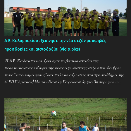
Α.Ε. Καλαμπακίου : ξεκίνησε την νέα σεζόν με υψηλές
προσδοκίες και αισιοδοξία! (vid & pics)
H A.E. Kαλαμπακίου ξεκίνησε το βασικό στάδιο της
προετοιμασίας εν'όψει της νέας αγωνιστικής σεζόν που θα βρεί
τους ''κιτρινόμαυρους''και πάλι με αξιώσεις στο πρωτάθλημα της
Α΄ΕΠΣ Δράμας! Με τον Βασίλη Σαρακασίδη για 3η σερί χρονιά
στο ''τιμόνι'' η ΑΕΚ ενισχύθηκε ιδιαίτερα και συγκαταλέγεται
μέσα στους διεκδικητές του τίτλου , γεγονός που καταδεικνύει την
δυναμική των ''κιτρινόμαυρων''! Παρακάτω δείτε φωτοστιγμές
απο τις προπονήσεις της δραμινής ομάδας μέσα απο τον φακό της
''Ο'' που βρέθηκε στο γήπεδο του Καλαμπακίου ενώ δηλώσεις
κάνουν οι κ.κ. Σαρακασίδης Βασίλης (προπονητής) , Βαβλιάκης