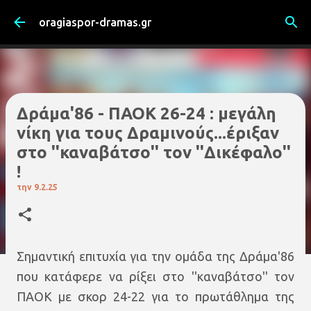
Μετάβαση στο κύριο περιεχόμενο
oragiaspor-dramas.gr
Δράμα'86 - ΠΑΟΚ 26-24 : μεγάλη
νίκη για τους Δραμινούς...έριξαν
στο ''καναβάτσο'' τον ''Δικέφαλο''
!
την
9.2.25
Σημαντική επιτυχία για την ομάδα της Δράμα'86
που κατάφερε να ρίξει στο ''καναβάτσο'' τον
ΠΑΟΚ με σκορ 24-22 για το πρωτάθλημα της