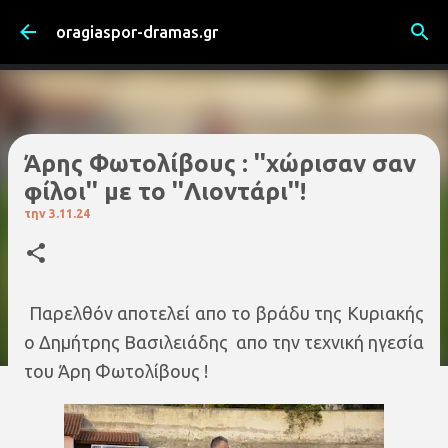
Μετάβαση στο κύριο περιεχόμενο
oragiaspor-dramas.gr
Άρης Φωτολίβους : ''χώρισαν σαν
φίλοι'' με το ''Λιοντάρι''!
την
3.11.24
Παρελθόν αποτελεί απο το βράδυ της Κυριακής
ο Δημήτρης Βασιλειάδης απο την τεχνική ηγεσία
του Άρη Φωτολίβους !