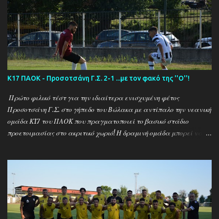
Κ17 ΠΑΟΚ - Προσοτσάνη Γ.Σ. 2-1 ...με τον φακό της ''Ο''!
Πρώτο φιλικό τέστ για την ιδιαίτερα ενισχυμένη φέτος
Προσοτσάνη Γ.Σ. στο γήπεδο του Βώλακα με αντίπαλο την νεανική
ομάδα Κ17 του ΠΑΟΚ που πραγματοποιεί το βασικό στάδιο
προετοιμασίας στο ακριτικό χωριό! Η δραμινή ομάδα μπορεί να
ηττήθηκε με σκορ 2-1 απο τους Θεσσαλονικείς ωστόσο πρόκειται
για το πρώτο φιλικό τεστ - 15 μέρες μετά την έναρξη της
προετοιμασίας - μιας ομάδας που έκανε 21 μεταγραφικές
κινήσεις και σίγουρα θέλει τον απαραίτητο χρόνο για να ''δέσει''
ως σύνολο , με τον ''Ψηλό'' Γιάννη Ιωαννίδη να δίνει χρόνο
συμμετοχής σε όλους τους διαθέσιμους ποδοσφαιριστές.. Ο ΠΑΟΚ
προηγήθηκε με τον Ζέκα ωστόσο ο Μουρατίδης στο 30΄έφερε το