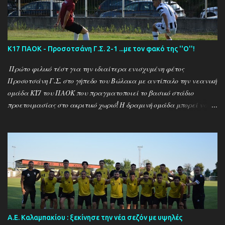
Κ17 ΠΑΟΚ - Προσοτσάνη Γ.Σ. 2-1 ...με τον φακό της ''Ο''!
Πρώτο φιλικό τέστ για την ιδιαίτερα ενισχυμένη φέτος
Προσοτσάνη Γ.Σ. στο γήπεδο του Βώλακα με αντίπαλο την νεανική
ομάδα Κ17 του ΠΑΟΚ που πραγματοποιεί το βασικό στάδιο
προετοιμασίας στο ακριτικό χωριό! Η δραμινή ομάδα μπορεί να
ηττήθηκε με σκορ 2-1 απο τους Θεσσαλονικείς ωστόσο πρόκειται
για το πρώτο φιλικό τεστ - 15 μέρες μετά την έναρξη της
προετοιμασίας - μιας ομάδας που έκανε 21 μεταγραφικές
κινήσεις και σίγουρα θέλει τον απαραίτητο χρόνο για να ''δέσει''
ως σύνολο , με τον ''Ψηλό'' Γιάννη Ιωαννίδη να δίνει χρόνο
συμμετοχής σε όλους τους διαθέσιμους ποδοσφαιριστές.. Ο ΠΑΟΚ
προηγήθηκε με τον Ζέκα ωστόσο ο Μουρατίδης στο 30΄έφερε το
ματς στα ίσα για την δραμινή ομάδα (1-1) το οποίο και ήταν σκορ
ημιχρόνου... Στην επανάληψη οι δύο ομάδες έκαναν αρκετές
Α.Ε. Καλαμπακίου : ξεκίνησε την νέα σεζόν με υψηλές