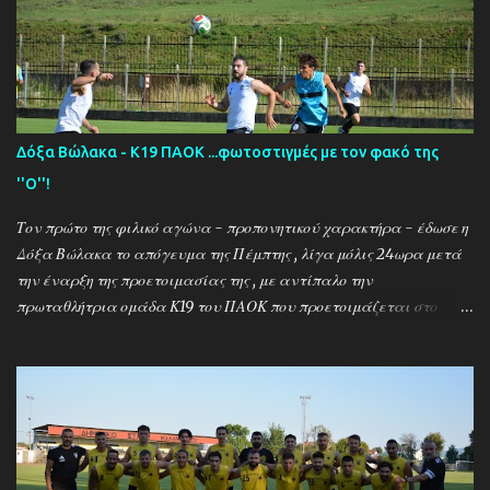
Δόξα Βώλακα - Κ19 ΠΑΟΚ ...φωτοστιγμές με τον φακό της
''Ο''!
Τον πρώτο της φιλικό αγώνα - προπονητικού χαρακτήρα - έδωσε η
Δόξα Βώλακα το απόγευμα της Πέμπτης , λίγα μόλις 24ωρα μετά
την έναρξη της προετοιμασίας της , με αντίπαλο την
πρωταθλήτρια ομάδα Κ19 του ΠΑΟΚ που προετοιμάζεται στο
ακριτικό χωριό! Οι Θεσσαλονικείς που προετοιμάζονται για την
νέα αγωνιστική σεζόν όπου εκτός πρωταθλήματος και κυπέλλου θα
εκπροσωπήσουν την χώρα μας στον θεσμό του UEFA Youth League ,
έχουν ως νέο προπονητή τον Μαροκινό πρώην σταρ του ΠΑΟΚ και
της Νάπολι Ομάρ Ελ Καντουρί! Η αποστολή της Κ19 του ΠΑΟΚ ,
αφού ολοκλήρωσε το πρώτο μέρος των προπονήσεων στη Σουρωτή,