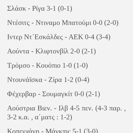
Σλάσκ - Ρίγα 3-1 (0-1)
Nτέσιτς - Ντιναμο Μπατούμι 0-0 (2-0)
Ιντερ Ντ΄Εσκάλδες - ΑΕΚ 0-4 (3-4)
Αούντα - Κλιφτονβίλ 2-0 (2-1)
Τρόμσο - Κουόπιο 1-0 (1-0)
Ντουνάϊσκα - Ζίρα 1-2 (0-4)
Φέχερβαρ - Σουμαγκίτ 0-0 (2-1)
Αούστρια Βιεν. - Ιλβ 4-5 πεν. (4-3 παρ. ,
3-2 κ.α. , α΄ματς : 1-2)
Κοπεγχάγη - Μάγκπις 5-1 (3-0)