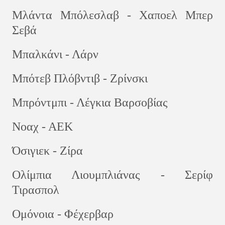
Μλάντα Μπόλεσλαβ - Χαποελ Μπερ
Σεβά
Μπαλκάνι - Λάρν
Μπότεβ Πλόβντιβ - Ζρίνσκι
Μπρόντμπι - Λέγκια Βαρσοβίας
Νοαχ - ΑΕΚ
Όσιγιεκ - Ζίρα
Ολίμπια Λιουμπλιάνας - Σερίφ
Τιρασπολ
Ομόνοια - Φέχερβαρ