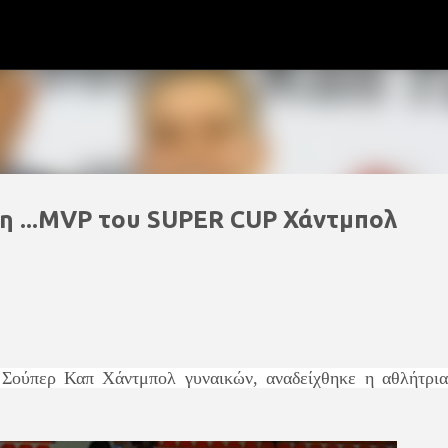
Μετάβαση στο κύριο περιεχόμενο
η ...ΜVP του SUPER CUP Χάντμπολ
 Σούπερ Καπ Χάντμπολ γυναικών, αναδείχθηκε η αθλήτρια