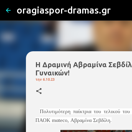
oragiaspor-dramas.gr
H Δραμινή Αβραμίνα Σεβδίλ
Γυναικών!
την
6.10.23
Πολυτιμότερη παίκτρια του τελικού του
ΠΑΟΚ mαteco, Αβραμίνα Σεβδίλη.