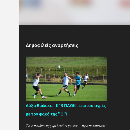
Δημοφιλείς αναρτήσεις
Δόξα Βώλακα - Κ19 ΠΑΟΚ ...φωτοστιγμές
με τον φακό της ''Ο''!
Τον πρώτο της φιλικό αγώνα - προπονητικού