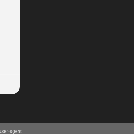
τέλη Αυγούστου. Απο την άλλη πλευρά ο
προπ...
 user-agent