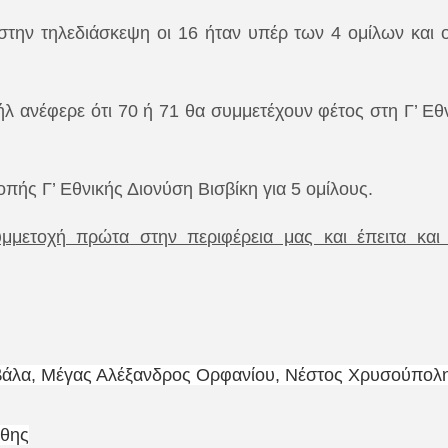
την τηλεδιάσκεψη οι 16 ήταν υπέρ των 4 ομίλων και ο
ήλ ανέφερε ότι 70 ή 71 θα συμμετέχουν φέτος στη Γ’ Εθ
πής Γ’ Εθνικής Διονύση Βισβίκη για 5 ομίλους.
μετοχή πρώτα στην περιφέρεια μας και έπειτα και 
άλα, Μέγας Αλέξανδρος Ορφανίου, Νέστος Χρυσούπολ
θης