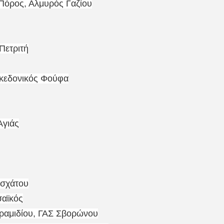
 Πόρος, Αλμυρός Γαζίου
Πετριτή
κεδονικός Φούφα
Αγιάς
οσχάτου
αϊκός
εραμιδίου, ΓΑΣ Σβορώνου