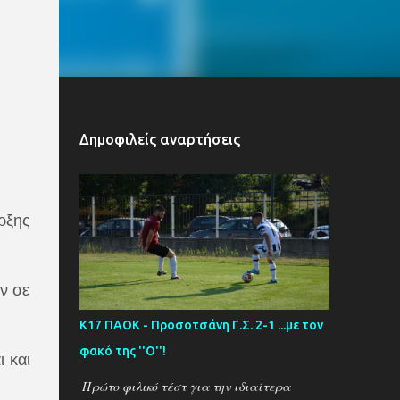
Δημοφιλείς αναρτήσεις
ρξης
ν σε
Κ17 ΠΑΟΚ - Προσοτσάνη Γ.Σ. 2-1 ...με τον
φακό της ''Ο''!
 και
Πρώτο φιλικό τέστ για την ιδιαίτερα