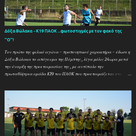
Δόξα Βώλακα - Κ19 ΠΑΟΚ ...φωτοστιγμές με τον φακό της
''Ο''!
Τον πρώτο της φιλικό αγώνα - προπονητικού χαρακτήρα - έδωσε η
Δόξα Βώλακα το απόγευμα της Πέμπτης , λίγα μόλις 24ωρα μετά
την έναρξη της προετοιμασίας της , με αντίπαλο την
πρωταθλήτρια ομάδα Κ19 του ΠΑΟΚ που προετοιμάζεται στο
ακριτικό χωριό! Οι Θεσσαλονικείς που προετοιμάζονται για την
νέα αγωνιστική σεζόν όπου εκτός πρωταθλήματος και κυπέλλου θα
εκπροσωπήσουν την χώρα μας στον θεσμό του UEFA Youth League ,
έχουν ως νέο προπονητή τον Μαροκινό πρώην σταρ του ΠΑΟΚ και
της Νάπολι Ομάρ Ελ Καντουρί! Η αποστολή της Κ19 του ΠΑΟΚ ,
αφού ολοκλήρωσε το πρώτο μέρος των προπονήσεων στη Σουρωτή,
μετακόμισε στη Δράμα όπου θα παραμείνει έως τις 4 Αυγούστου.
Στο διάστημα της παραμονής της στον Βώλακα, η ομάδα θα δώσει