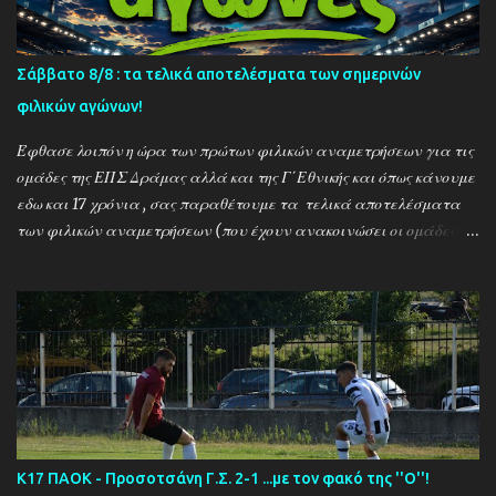
Σάββατο 8/8 : τα τελικά αποτελέσματα των σημερινών
φιλικών αγώνων!
Έφθασε λοιπόν η ώρα των πρώτων φιλικών αναμετρήσεων για τις
ομάδες της ΕΠΣ Δράμας αλλά και της Γ΄Εθνικής και όπως κάνουμε
εδω και 17 χρόνια , σας παραθέτουμε τα τελικά αποτελέσματα
των φιλικών αναμετρήσεων (που έχουν ανακοινώσει οι ομάδες) ....
Αναλυτικά τα αποτελέσματα των σημερινών αγώνων ....
Καλαμπακι - Αλιστράτη 1-0 Πετρούσα - Πανδραμαικός 1-2
Ξηροποτάμος - Νευροκοπι 2-2 Α.Ο. Καβάλα - Αγ. Αθανάσιος 5-1
Μαυρόβατος - Αμπελοκηποι 0-2 Κ17 ΠΑΟΚ - Προσοτσάνη 2-1
(7/8) ------------------------------------------------------
--------- Ν. Αμισος - Νεοχώρι Σερρών 3-0
Κ17 ΠΑΟΚ - Προσοτσάνη Γ.Σ. 2-1 ...με τον φακό της ''Ο''!