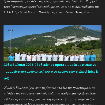
προετοιμασίας εν'όψει της νέας αγωνιστικής σεζόν που θα βρεί
τους ''κιτρινόμαυρους''και πάλι με αξιώσεις στο πρωτάθλημα της
Α΄ΕΠΣ Δράμας! Με τον Βασίλη Σαρακασίδη για 3η σερί χρονιά
στο ''τιμόνι'' η ΑΕΚ ενισχύθηκε ιδιαίτερα και συγκαταλέγεται
μέσα στους διεκδικητές του τίτλου , γεγονός που καταδεικνύει την
δυναμική των ''κιτρινόμαυρων''! Παρακάτω δείτε φωτοστιγμές
απο τις προπονήσεις της δραμινής ομάδας μέσα απο τον φακό της
''Ο'' που βρέθηκε στο γήπεδο του Καλαμπακίου ενώ δηλώσεις
κάνουν οι κ.κ. Σαρακασίδης Βασίλης (προπονητής) , Βαβλιάκης
Χρόνης (τεχνικός διευθυντής) και οι ποδοσφαιριστές Μάριος
Βουτσινάς και Ηλίας Σταμπουλής!
Δόξα Βώλακα 2026-27 : ξεκίνησε προετοιμασία με στόχο να
παραμείνει ανταγωνιστική και στο κυνήγι των τίτλων! (pics &
vid)
Η Δόξα Βώλακα ξεκίνησε το βασικό στάδιο της προετοιμασίας
εν΄όψει της νέας αγωνιστικής σεζόν το απόγευμα της Δευτέρας
27/7 με αρκετή όρεξη για να παραμείνει για μια ακόμη σεζόν
ανταγωνιστική! Με αρκετά νέα πρόσωπα και με νέο προπονητή