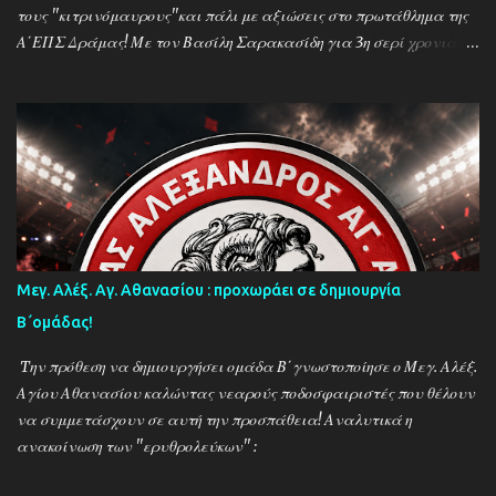
τους ''κιτρινόμαυρους''και πάλι με αξιώσεις στο πρωτάθλημα της
Α΄ΕΠΣ Δράμας! Με τον Βασίλη Σαρακασίδη για 3η σερί χρονιά
στο ''τιμόνι'' η ΑΕΚ ενισχύθηκε ιδιαίτερα και συγκαταλέγεται
μέσα στους διεκδικητές του τίτλου , γεγονός που καταδεικνύει την
δυναμική των ''κιτρινόμαυρων''! Παρακάτω δείτε φωτοστιγμές
απο τις προπονήσεις της δραμινής ομάδας μέσα απο τον φακό της
''Ο'' που βρέθηκε στο γήπεδο του Καλαμπακίου ενώ δηλώσεις
κάνουν οι κ.κ. Σαρακασίδης Βασίλης (προπονητής) , Βαβλιάκης
Χρόνης (τεχνικός διευθυντής) και οι ποδοσφαιριστές Μάριος
Βουτσινάς και Ηλίας Σταμπουλής!
Μεγ. Αλέξ. Αγ. Αθανασίου : προχωράει σε δημιουργία
Β΄ομάδας!
Tην πρόθεση να δημιουργήσει ομάδα Β΄γνωστοποίησε ο Μεγ. Αλέξ.
Αγίου Αθανασίου καλώντας νεαρούς ποδοσφαιριστές που θέλουν
να συμμετάσχουν σε αυτή την προσπάθεια! Αναλυτικά η
ανακοίνωση των ''ερυθρολεύκων'' :