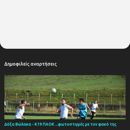
Δημοφιλείς αναρτήσεις
Δόξα Βώλακα - Κ19 ΠΑΟΚ ...φωτοστιγμές με τον φακό της