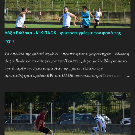
''Ο'' που βρέθηκε στο γήπεδο του Καλαμπακίου ενώ δηλώσεις
κάνουν οι κ.κ. Σαρακασίδης Βασίλης (προπονητής) , Βαβλιάκης
Χρόνης (τεχνικός διευθυντής) και οι ποδοσφαιριστές Μάριος
Βουτσινάς και Ηλίας Σταμπουλής!
Δόξα Βώλακα - Κ19 ΠΑΟΚ ...φωτοστιγμές με τον φακό της
''Ο''!
Τον πρώτο της φιλικό αγώνα - προπονητικού χαρακτήρα - έδωσε η
Δόξα Βώλακα το απόγευμα της Πέμπτης , λίγα μόλις 24ωρα μετά
την έναρξη της προετοιμασίας της , με αντίπαλο την
πρωταθλήτρια ομάδα Κ19 του ΠΑΟΚ που προετοιμάζεται στο
ακριτικό χωριό! Οι Θεσσαλονικείς που προετοιμάζονται για την
νέα αγωνιστική σεζόν όπου εκτός πρωταθλήματος και κυπέλλου θα
εκπροσωπήσουν την χώρα μας στον θεσμό του UEFA Youth League ,
έχουν ως νέο προπονητή τον Μαροκινό πρώην σταρ του ΠΑΟΚ και
της Νάπολι Ομάρ Ελ Καντουρί! Η αποστολή της Κ19 του ΠΑΟΚ ,
αφού ολοκλήρωσε το πρώτο μέρος των προπονήσεων στη Σουρωτή,
μετακόμισε στη Δράμα όπου θα παραμείνει έως τις 4 Αυγούστου.
Στο διάστημα της παραμονής της στον Βώλακα, η ομάδα θα δώσει