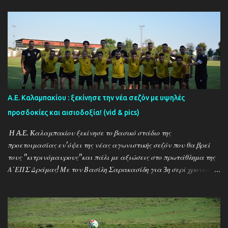
Α.Ε. Καλαμπακίου : ξεκίνησε την νέα σεζόν με υψηλές
προσδοκίες και αισιοδοξία! (vid & pics)
H A.E. Kαλαμπακίου ξεκίνησε το βασικό στάδιο της
προετοιμασίας εν'όψει της νέας αγωνιστικής σεζόν που θα βρεί
τους ''κιτρινόμαυρους''και πάλι με αξιώσεις στο πρωτάθλημα της
Α΄ΕΠΣ Δράμας! Με τον Βασίλη Σαρακασίδη για 3η σερί χρονιά
στο ''τιμόνι'' η ΑΕΚ ενισχύθηκε ιδιαίτερα και συγκαταλέγεται
μέσα στους διεκδικητές του τίτλου , γεγονός που καταδεικνύει την
δυναμική των ''κιτρινόμαυρων''! Παρακάτω δείτε φωτοστιγμές
απο τις προπονήσεις της δραμινής ομάδας μέσα απο τον φακό της