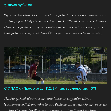
φιλικών αγώνων!
Έφθασε λοιπόν η ώρα των πρώτων φιλικών αναμετρήσεων για τις
ομάδες της ΕΠΣ Δράμας αλλά και της Γ΄Εθνικής και όπως κάνουμε
εδω και 17 χρόνια , σας παραθέτουμε τα τελικά αποτελέσματα
των φιλικών αναμετρήσεων (που έχουν ανακοινώσει οι ομάδες) ....
Αναλυτικά τα αποτελέσματα των σημερινών αγώνων ....
Καλαμπακι - Αλιστράτη 1-0 Πετρούσα - Πανδραμαικός 1-2
Ξηροποτάμος - Νευροκοπι 2-2 Α.Ο. Καβάλα - Αγ. Αθανάσιος 5-1
Μαυρόβατος - Αμπελοκηποι 0-2 Κ17 ΠΑΟΚ - Προσοτσάνη 2-1
(7/8) ------------------------------------------------------
--------- Ν. Αμισος - Νεοχώρι Σερρών 3-0
Κ17 ΠΑΟΚ - Προσοτσάνη Γ.Σ. 2-1 ...με τον φακό της ''Ο''!
Πρώτο φιλικό τέστ για την ιδιαίτερα ενισχυμένη φέτος
Προσοτσάνη Γ.Σ. στο γήπεδο του Βώλακα με αντίπαλο την νεανική
ομάδα Κ17 του ΠΑΟΚ που πραγματοποιεί το βασικό στάδιο