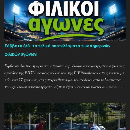
Σάββατο 8/8 : τα τελικά αποτελέσματα των σημερινών
φιλικών αγώνων!
Έφθασε λοιπόν η ώρα των πρώτων φιλικών αναμετρήσεων για τις
ομάδες της ΕΠΣ Δράμας αλλά και της Γ΄Εθνικής και όπως κάνουμε
εδω και 17 χρόνια , σας παραθέτουμε τα τελικά αποτελέσματα
των φιλικών αναμετρήσεων (που έχουν ανακοινώσει οι ομάδες) ....
Αναλυτικά τα αποτελέσματα των σημερινών αγώνων ....
Καλαμπακι - Αλιστράτη 1-0 Πετρούσα - Πανδραμαικός 1-2
Ξηροποτάμος - Νευροκοπι 2-2 Α.Ο. Καβάλα - Αγ. Αθανάσιος 5-1
Μαυρόβατος - Αμπελοκηποι 0-2 Κ17 ΠΑΟΚ - Προσοτσάνη 2-1
(7/8) ------------------------------------------------------
--------- Ν. Αμισος - Νεοχώρι Σερρών 3-0