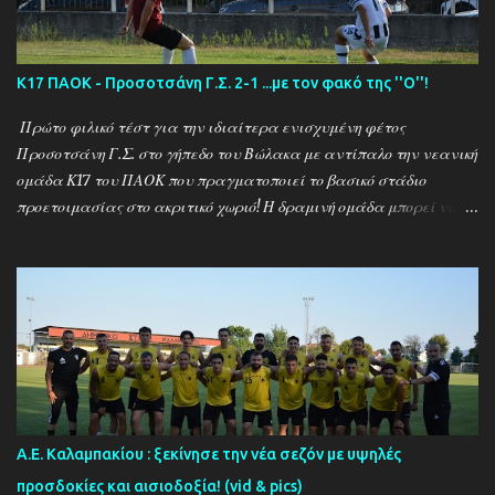
Κ17 ΠΑΟΚ - Προσοτσάνη Γ.Σ. 2-1 ...με τον φακό της ''Ο''!
Πρώτο φιλικό τέστ για την ιδιαίτερα ενισχυμένη φέτος
Προσοτσάνη Γ.Σ. στο γήπεδο του Βώλακα με αντίπαλο την νεανική
ομάδα Κ17 του ΠΑΟΚ που πραγματοποιεί το βασικό στάδιο
προετοιμασίας στο ακριτικό χωριό! Η δραμινή ομάδα μπορεί να
ηττήθηκε με σκορ 2-1 απο τους Θεσσαλονικείς ωστόσο πρόκειται
για το πρώτο φιλικό τεστ - 15 μέρες μετά την έναρξη της
προετοιμασίας - μιας ομάδας που έκανε 21 μεταγραφικές
κινήσεις και σίγουρα θέλει τον απαραίτητο χρόνο για να ''δέσει''
ως σύνολο , με τον ''Ψηλό'' Γιάννη Ιωαννίδη να δίνει χρόνο
συμμετοχής σε όλους τους διαθέσιμους ποδοσφαιριστές.. Ο ΠΑΟΚ
προηγήθηκε με τον Ζέκα ωστόσο ο Μουρατίδης στο 30΄έφερε το
ματς στα ίσα για την δραμινή ομάδα (1-1) το οποίο και ήταν σκορ
ημιχρόνου... Στην επανάληψη οι δύο ομάδες έκαναν αρκετές
Α.Ε. Καλαμπακίου : ξεκίνησε την νέα σεζόν με υψηλές
αλλαγές και μια απο αυτές για τον ΠΑΟΚ στο 67΄ ο Πριόβολος με
προσδοκίες και αισιοδοξία! (vid & pics)