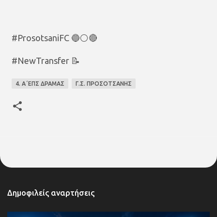
#ProsotsaniFC 🔵⚪🔴
#NewTransfer 📝
4. Α΄ΕΠΣ ΔΡΑΜΑΣ
Γ.Σ. ΠΡΟΣΟΤΣΑΝΗΣ
Δημοφιλείς αναρτήσεις