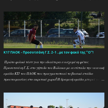
Αναλυτικά τα αποτελέσματα των σημερινών αγώνων ....
Καλαμπακι - Αλιστράτη 1-0 Πετρούσα - Πανδραμαικός 1-2
Ξηροποτάμος - Νευροκοπι 2-2 Α.Ο. Καβάλα - Αγ. Αθανάσιος 5-1
Μαυρόβατος - Αμπελοκηποι 0-2 Κ17 ΠΑΟΚ - Προσοτσάνη 2-1
(7/8) ------------------------------------------------------
--------- Ν. Αμισος - Νεοχώρι Σερρών 3-0
Κ17 ΠΑΟΚ - Προσοτσάνη Γ.Σ. 2-1 ...με τον φακό της ''Ο''!
Πρώτο φιλικό τέστ για την ιδιαίτερα ενισχυμένη φέτος
Προσοτσάνη Γ.Σ. στο γήπεδο του Βώλακα με αντίπαλο την νεανική
ομάδα Κ17 του ΠΑΟΚ που πραγματοποιεί το βασικό στάδιο
προετοιμασίας στο ακριτικό χωριό! Η δραμινή ομάδα μπορεί να
ηττήθηκε με σκορ 2-1 απο τους Θεσσαλονικείς ωστόσο πρόκειται
για το πρώτο φιλικό τεστ - 15 μέρες μετά την έναρξη της
προετοιμασίας - μιας ομάδας που έκανε 21 μεταγραφικές
κινήσεις και σίγουρα θέλει τον απαραίτητο χρόνο για να ''δέσει''