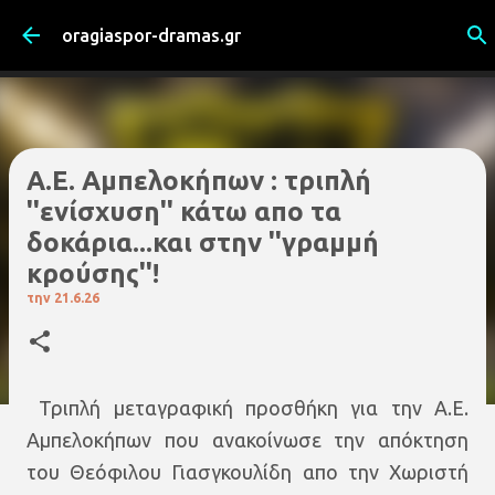
Μετάβαση στο κύριο περιεχόμενο
oragiaspor-dramas.gr
Α.Ε. Αμπελοκήπων : τριπλή
''ενίσχυση'' κάτω απο τα
δοκάρια...και στην ''γραμμή
κρούσης''!
την
21.6.26
Τριπλή μεταγραφική προσθήκη για την Α.Ε.
Αμπελοκήπων που ανακοίνωσε την απόκτηση
του Θεόφιλου Γιασγκουλίδη απο την Χωριστή