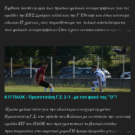
Έφθασε λοιπόν η ώρα των πρώτων φιλικών αναμετρήσεων για τις
ομάδες της ΕΠΣ Δράμας αλλά και της Γ΄Εθνικής και όπως κάνουμε
εδω και 17 χρόνια , σας παραθέτουμε τα τελικά αποτελέσματα
των φιλικών αναμετρήσεων (που έχουν ανακοινώσει οι ομάδες) ....
Αναλυτικά τα αποτελέσματα των σημερινών αγώνων ....
Καλαμπακι - Αλιστράτη 1-0 Πετρούσα - Πανδραμαικός 1-2
Ξηροποτάμος - Νευροκοπι 2-2 Α.Ο. Καβάλα - Αγ. Αθανάσιος 5-1
Μαυρόβατος - Αμπελοκηποι 0-2 Κ17 ΠΑΟΚ - Προσοτσάνη 2-1
(7/8) ------------------------------------------------------
--------- Ν. Αμισος - Νεοχώρι Σερρών 3-0
Κ17 ΠΑΟΚ - Προσοτσάνη Γ.Σ. 2-1 ...με τον φακό της ''Ο''!
Πρώτο φιλικό τέστ για την ιδιαίτερα ενισχυμένη φέτος
Προσοτσάνη Γ.Σ. στο γήπεδο του Βώλακα με αντίπαλο την νεανική
ομάδα Κ17 του ΠΑΟΚ που πραγματοποιεί το βασικό στάδιο
προετοιμασίας στο ακριτικό χωριό! Η δραμινή ομάδα μπορεί να