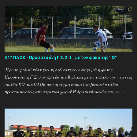
Καλαμπακι - Αλιστράτη 1-0 Πετρούσα - Πανδραμαικός 1-2
Ξηροποτάμος - Νευροκοπι 2-2 Α.Ο. Καβάλα - Αγ. Αθανάσιος 5-1
Μαυρόβατος - Αμπελοκηποι 0-2 Κ17 ΠΑΟΚ - Προσοτσάνη 2-1
(7/8) ------------------------------------------------------
--------- Ν. Αμισος - Νεοχώρι Σερρών 3-0
Κ17 ΠΑΟΚ - Προσοτσάνη Γ.Σ. 2-1 ...με τον φακό της ''Ο''!
Πρώτο φιλικό τέστ για την ιδιαίτερα ενισχυμένη φέτος
Προσοτσάνη Γ.Σ. στο γήπεδο του Βώλακα με αντίπαλο την νεανική
ομάδα Κ17 του ΠΑΟΚ που πραγματοποιεί το βασικό στάδιο
προετοιμασίας στο ακριτικό χωριό! Η δραμινή ομάδα μπορεί να
ηττήθηκε με σκορ 2-1 απο τους Θεσσαλονικείς ωστόσο πρόκειται
για το πρώτο φιλικό τεστ - 15 μέρες μετά την έναρξη της
προετοιμασίας - μιας ομάδας που έκανε 21 μεταγραφικές
κινήσεις και σίγουρα θέλει τον απαραίτητο χρόνο για να ''δέσει''
ως σύνολο , με τον ''Ψηλό'' Γιάννη Ιωαννίδη να δίνει χρόνο
συμμετοχής σε όλους τους διαθέσιμους ποδοσφαιριστές.. Ο ΠΑΟΚ