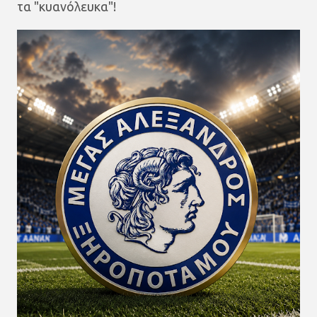
τα "κυανόλευκα"!