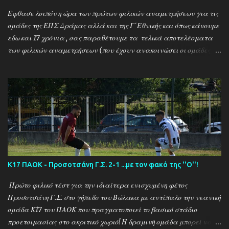
Έφθασε λοιπόν η ώρα των πρώτων φιλικών αναμετρήσεων για τις
ομάδες της ΕΠΣ Δράμας αλλά και της Γ΄Εθνικής και όπως κάνουμε
εδω και 17 χρόνια , σας παραθέτουμε τα τελικά αποτελέσματα
των φιλικών αναμετρήσεων (που έχουν ανακοινώσει οι ομάδες) ....
Αναλυτικά τα αποτελέσματα των σημερινών αγώνων ....
Καλαμπακι - Αλιστράτη 1-0 Πετρούσα - Πανδραμαικός 1-2
Ξηροποτάμος - Νευροκοπι 2-2 Α.Ο. Καβάλα - Αγ. Αθανάσιος 5-1
Μαυρόβατος - Αμπελοκηποι 0-2 Κ17 ΠΑΟΚ - Προσοτσάνη 2-1
(7/8) ------------------------------------------------------
--------- Ν. Αμισος - Νεοχώρι Σερρών 3-0
Κ17 ΠΑΟΚ - Προσοτσάνη Γ.Σ. 2-1 ...με τον φακό της ''Ο''!
Πρώτο φιλικό τέστ για την ιδιαίτερα ενισχυμένη φέτος
Προσοτσάνη Γ.Σ. στο γήπεδο του Βώλακα με αντίπαλο την νεανική
ομάδα Κ17 του ΠΑΟΚ που πραγματοποιεί το βασικό στάδιο
προετοιμασίας στο ακριτικό χωριό! Η δραμινή ομάδα μπορεί να