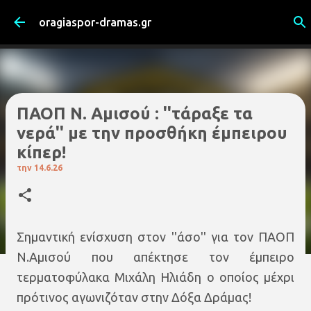
Μετάβαση στο κύριο περιεχόμενο
oragiaspor-dramas.gr
ΠΑΟΠ Ν. Αμισού : ''τάραξε τα
νερά'' με την προσθήκη έμπειρου
κίπερ!
την
14.6.26
Σημαντική ενίσχυση στον ''άσο'' για τον ΠΑΟΠ
Ν.Αμισού που απέκτησε τον έμπειρο
τερματοφύλακα Μιχάλη Ηλιάδη ο οποίος μέχρι
πρότινος αγωνιζόταν στην Δόξα Δράμας!