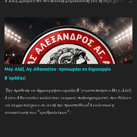
Α΄ΕΠΣ Δράμας! Με τον Βασίλη Σαρακασίδη για 3η σερί χρονιά
στο ''τιμόνι'' η ΑΕΚ ενισχύθηκε ιδιαίτερα και συγκαταλέγεται
μέσα στους διεκδικητές του τίτλου , γεγονός που καταδεικνύει την
δυναμική των ''κιτρινόμαυρων''! Παρακάτω δείτε φωτοστιγμές
απο τις προπονήσεις της δραμινής ομάδας μέσα απο τον φακό της
''Ο'' που βρέθηκε στο γήπεδο του Καλαμπακίου ενώ δηλώσεις
κάνουν οι κ.κ. Σαρακασίδης Βασίλης (προπονητής) , Βαβλιάκης
Χρόνης (τεχνικός διευθυντής) και οι ποδοσφαιριστές Μάριος
Βουτσινάς και Ηλίας Σταμπουλής!
Μεγ. Αλέξ. Αγ. Αθανασίου : προχωράει σε δημιουργία
Β΄ομάδας!
Tην πρόθεση να δημιουργήσει ομάδα Β΄γνωστοποίησε ο Μεγ. Αλέξ.
Αγίου Αθανασίου καλώντας νεαρούς ποδοσφαιριστές που θέλουν
να συμμετάσχουν σε αυτή την προσπάθεια! Αναλυτικά η
ανακοίνωση των ''ερυθρολεύκων'' :