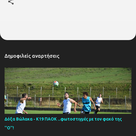
Δημοφιλείς αναρτήσεις
Δόξα Βώλακα - Κ19 ΠΑΟΚ ...φωτοστιγμές με τον φακό της
''Ο''!