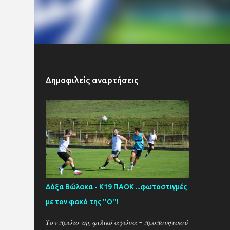
Δημοφιλείς αναρτήσεις
Δόξα Βώλακα - Κ19 ΠΑΟΚ ...φωτοστιγμές
με τον φακό της ''Ο''!
Τον πρώτο της φιλικό αγώνα - προπονητικού