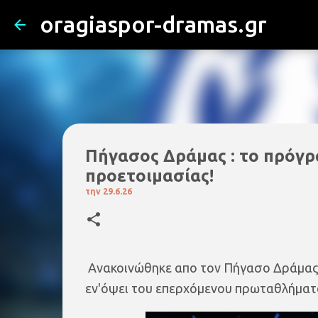
oragiaspor-dramas.gr
Πήγασος Δράμας : το πρόγ
προετοιμασίας!
την
29.6.26
Ανακοινώθηκε απο τον Πήγασο Δράμας
εν'όψει του επερχόμενου πρωταθλήματ