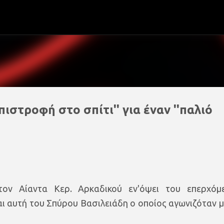
Μετάβαση στο κύριο περιεχόμενο
πιστροφή στο σπίτι'' για έναν ''παλιό
ον Αίαντα Κερ. Αρκαδικού εν'όψει του επερχόμ
 αυτή του Σπύρου Βασιλειάδη ο οποίος αγωνιζόταν μ