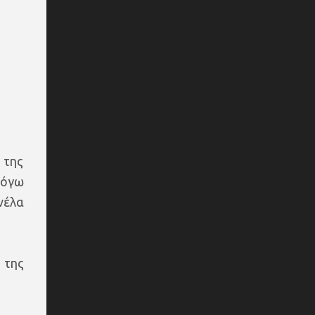
 της
λόγω
νέλα
 της