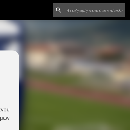
ενου
ιμων