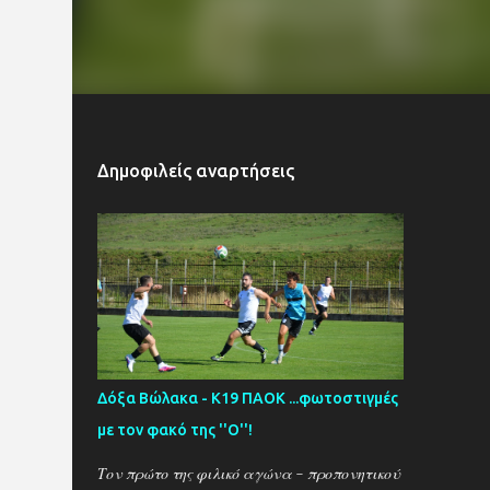
Δημοφιλείς αναρτήσεις
Δόξα Βώλακα - Κ19 ΠΑΟΚ ...φωτοστιγμές
με τον φακό της ''Ο''!
Τον πρώτο της φιλικό αγώνα - προπονητικού