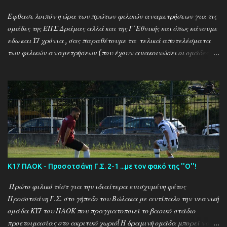
Έφθασε λοιπόν η ώρα των πρώτων φιλικών αναμετρήσεων για τις
ομάδες της ΕΠΣ Δράμας αλλά και της Γ΄Εθνικής και όπως κάνουμε
εδω και 17 χρόνια , σας παραθέτουμε τα τελικά αποτελέσματα
των φιλικών αναμετρήσεων (που έχουν ανακοινώσει οι ομάδες) ....
Αναλυτικά τα αποτελέσματα των σημερινών αγώνων ....
Καλαμπακι - Αλιστράτη 1-0 Πετρούσα - Πανδραμαικός 1-2
Ξηροποτάμος - Νευροκοπι 2-2 Α.Ο. Καβάλα - Αγ. Αθανάσιος 5-1
Μαυρόβατος - Αμπελοκηποι 0-2 Κ17 ΠΑΟΚ - Προσοτσάνη 2-1
(7/8) ------------------------------------------------------
--------- Ν. Αμισος - Νεοχώρι Σερρών 3-0
Κ17 ΠΑΟΚ - Προσοτσάνη Γ.Σ. 2-1 ...με τον φακό της ''Ο''!
Πρώτο φιλικό τέστ για την ιδιαίτερα ενισχυμένη φέτος
Προσοτσάνη Γ.Σ. στο γήπεδο του Βώλακα με αντίπαλο την νεανική
ομάδα Κ17 του ΠΑΟΚ που πραγματοποιεί το βασικό στάδιο
προετοιμασίας στο ακριτικό χωριό! Η δραμινή ομάδα μπορεί να