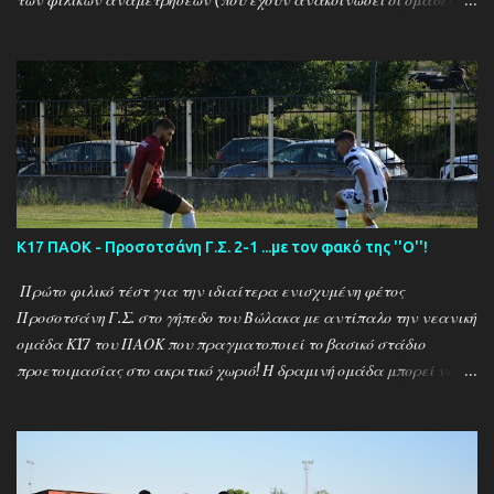
Αναλυτικά τα αποτελέσματα των σημερινών αγώνων ....
Καλαμπακι - Αλιστράτη 1-0 Πετρούσα - Πανδραμαικός 1-2
Ξηροποτάμος - Νευροκοπι 2-2 Α.Ο. Καβάλα - Αγ. Αθανάσιος 5-1
Μαυρόβατος - Αμπελοκηποι 0-2 Κ17 ΠΑΟΚ - Προσοτσάνη 2-1
(7/8) ------------------------------------------------------
--------- Ν. Αμισος - Νεοχώρι Σερρών 3-0
Κ17 ΠΑΟΚ - Προσοτσάνη Γ.Σ. 2-1 ...με τον φακό της ''Ο''!
Πρώτο φιλικό τέστ για την ιδιαίτερα ενισχυμένη φέτος
Προσοτσάνη Γ.Σ. στο γήπεδο του Βώλακα με αντίπαλο την νεανική
ομάδα Κ17 του ΠΑΟΚ που πραγματοποιεί το βασικό στάδιο
προετοιμασίας στο ακριτικό χωριό! Η δραμινή ομάδα μπορεί να
ηττήθηκε με σκορ 2-1 απο τους Θεσσαλονικείς ωστόσο πρόκειται
για το πρώτο φιλικό τεστ - 15 μέρες μετά την έναρξη της
προετοιμασίας - μιας ομάδας που έκανε 21 μεταγραφικές
κινήσεις και σίγουρα θέλει τον απαραίτητο χρόνο για να ''δέσει''