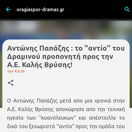
Μετάβαση στο κύριο περιεχόμενο
oragiaspor-dramas.gr
Aντώνης Παπάζης : το ''αντίο'' του
Δραμινού προπονητή προς την
Α.Ε. Καλής Βρύσης!
την
4.6.26
O Aντώνης Παπάζης μετά απο μια χρονιά στην
Α.Ε. Καλής Βρύσης αποχώρησε απο την τεχνική
ηγεσία των ''κυανόλευκων'' και απέστειλλε το
δικό του ξεχωριστό ''αντίο'' προς την ομάδα του