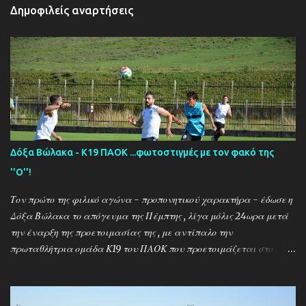
Δημοφιλείς αναρτήσεις
Δόξα Βώλακα - Κ19 ΠΑΟΚ ...φωτοστιγμές με τον φακό της
''Ο''!
Τον πρώτο της φιλικό αγώνα - προπονητικού χαρακτήρα - έδωσε η
Δόξα Βώλακα το απόγευμα της Πέμπτης , λίγα μόλις 24ωρα μετά
την έναρξη της προετοιμασίας της , με αντίπαλο την
πρωταθλήτρια ομάδα Κ19 του ΠΑΟΚ που προετοιμάζεται στο
ακριτικό χωριό! Οι Θεσσαλονικείς που προετοιμάζονται για την
νέα αγωνιστική σεζόν όπου εκτός πρωταθλήματος και κυπέλλου θα
εκπροσωπήσουν την χώρα μας στον θεσμό του UEFA Youth League ,