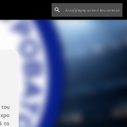
 του
τερο
ά τα