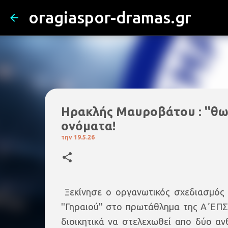
oragiaspor-dramas.gr
Ηρακλής Μαυροβάτου : ''θωρ
ονόματα!
την
19.5.26
Ξεκίνησε ο οργανωτικός σχεδιασμός
''Γηραιού'' στο πρωτάθλημα της Α΄ΕΠΣ
διοικητικά να στελεχωθεί απο δύο α