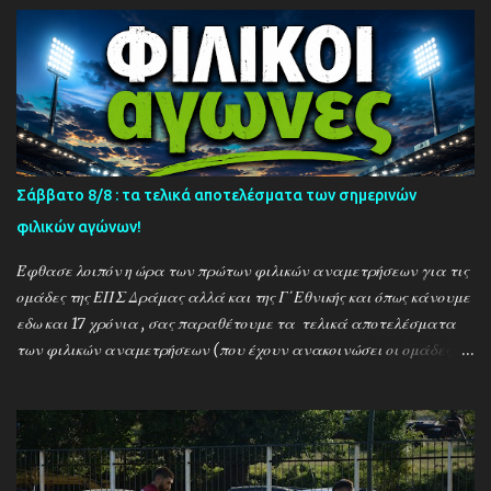
Σάββατο 8/8 : τα τελικά αποτελέσματα των σημερινών
φιλικών αγώνων!
Έφθασε λοιπόν η ώρα των πρώτων φιλικών αναμετρήσεων για τις
ομάδες της ΕΠΣ Δράμας αλλά και της Γ΄Εθνικής και όπως κάνουμε
εδω και 17 χρόνια , σας παραθέτουμε τα τελικά αποτελέσματα
των φιλικών αναμετρήσεων (που έχουν ανακοινώσει οι ομάδες) ....
Αναλυτικά τα αποτελέσματα των σημερινών αγώνων ....
Καλαμπακι - Αλιστράτη 1-0 Πετρούσα - Πανδραμαικός 1-2
Ξηροποτάμος - Νευροκοπι 2-2 Α.Ο. Καβάλα - Αγ. Αθανάσιος 5-1
Μαυρόβατος - Αμπελοκηποι 0-2 Κ17 ΠΑΟΚ - Προσοτσάνη 2-1
(7/8) ------------------------------------------------------