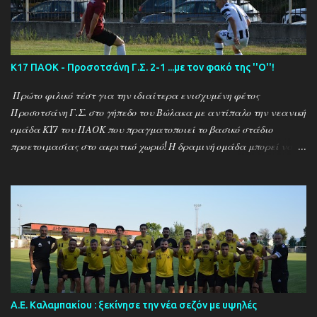
--------- Ν. Αμισος - Νεοχώρι Σερρών 3-0
Κ17 ΠΑΟΚ - Προσοτσάνη Γ.Σ. 2-1 ...με τον φακό της ''Ο''!
Πρώτο φιλικό τέστ για την ιδιαίτερα ενισχυμένη φέτος
Προσοτσάνη Γ.Σ. στο γήπεδο του Βώλακα με αντίπαλο την νεανική
ομάδα Κ17 του ΠΑΟΚ που πραγματοποιεί το βασικό στάδιο
προετοιμασίας στο ακριτικό χωριό! Η δραμινή ομάδα μπορεί να
ηττήθηκε με σκορ 2-1 απο τους Θεσσαλονικείς ωστόσο πρόκειται
για το πρώτο φιλικό τεστ - 15 μέρες μετά την έναρξη της
προετοιμασίας - μιας ομάδας που έκανε 21 μεταγραφικές
κινήσεις και σίγουρα θέλει τον απαραίτητο χρόνο για να ''δέσει''
ως σύνολο , με τον ''Ψηλό'' Γιάννη Ιωαννίδη να δίνει χρόνο
συμμετοχής σε όλους τους διαθέσιμους ποδοσφαιριστές.. Ο ΠΑΟΚ
προηγήθηκε με τον Ζέκα ωστόσο ο Μουρατίδης στο 30΄έφερε το
ματς στα ίσα για την δραμινή ομάδα (1-1) το οποίο και ήταν σκορ
ημιχρόνου... Στην επανάληψη οι δύο ομάδες έκαναν αρκετές
Α.Ε. Καλαμπακίου : ξεκίνησε την νέα σεζόν με υψηλές
αλλαγές και μια απο αυτές για τον ΠΑΟΚ στο 67΄ ο Πριόβολος με