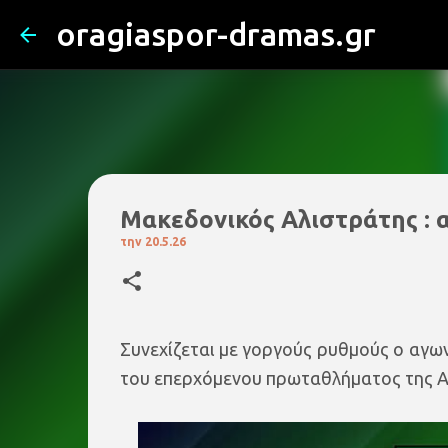
oragiaspor-dramas.gr
Μακεδονικός Αλιστράτης : α
την
20.5.26
Συνεχίζεται με γοργούς ρυθμούς ο αγω
του επερχόμενου πρωταθλήματος της 