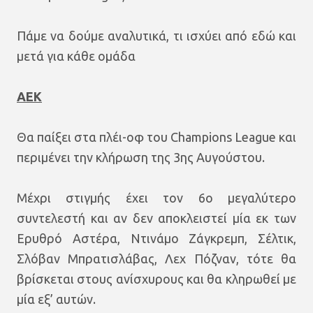
Πάμε να δούμε αναλυτικά, τι ισχύει από εδώ και
μετά για κάθε ομάδα
ΑΕΚ
Θα παίξει στα πλέι-οφ του Champions League και
περιμένει την κλήρωση της 3ης Αυγούστου.
Μέχρι στιγμής έχει τον 6ο μεγαλύτερο
συντελεστή και αν δεν αποκλειστεί μία εκ των
Ερυθρό Αστέρα, Ντινάμο Ζάγκρεμπ, Σέλτικ,
Σλόβαν Μπρατισλάβας, Λεχ Πόζναν, τότε θα
βρίσκεται στους ανίσχυρους και θα κληρωθεί με
μία εξ’ αυτών.