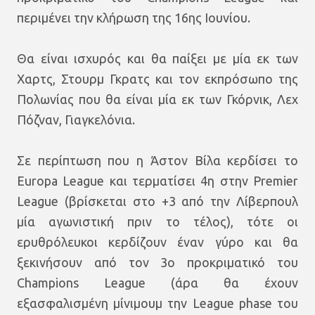
περιμένει την κλήρωση της 16ης Ιουνίου.
Θα είναι ισχυρός και θα παίξει με μία εκ των
Χαρτς, Στουρμ Γκρατς και τον εκπρόσωπο της
Πολωνίας που θα είναι μία εκ των Γκόρνικ, Λεχ
Πόζναν, Γιαγκελόνια.
Σε περίπτωση που η Άστον Βίλα κερδίσει το
Europa League και τερματίσει 4η στην Premier
League (βρίσκεται στο +3 από την Λίβερπουλ
μία αγωνιστική πριν το τέλος), τότε οι
ερυθρόλευκοι κερδίζουν έναν γύρο και θα
ξεκινήσουν από τον 3ο προκριματικό του
Champions League (άρα θα έχουν
εξασφαλισμένη μίνιμουμ την League phase του