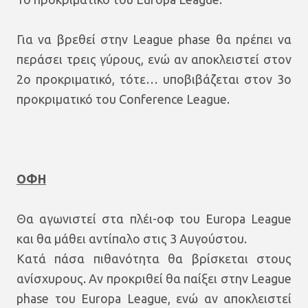
Για να βρεθεί στην League phase θα πρέπει να
περάσει τρεις γύρους, ενώ αν αποκλειστεί στον
2ο προκριματικό, τότε… υποβιβάζεται στον 3ο
προκριματικό του Conference League.
ΟΦΗ
Θα αγωνιστεί στα πλέι-οφ του Europa League
και θα μάθει αντίπαλο στις 3 Αυγούστου.
Κατά πάσα πιθανότητα θα βρίσκεται στους
ανίσχυρους. Αν προκριθεί θα παίξει στην League
phase του Europa League, ενώ αν αποκλειστεί