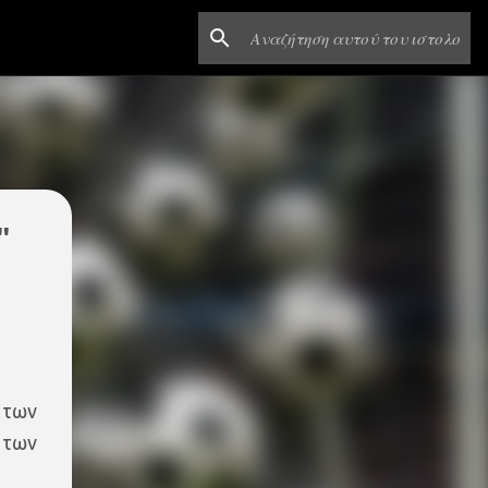
'
 των
 των