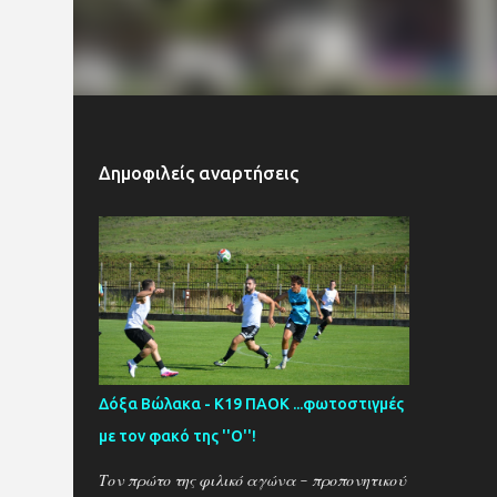
Δημοφιλείς αναρτήσεις
Δόξα Βώλακα - Κ19 ΠΑΟΚ ...φωτοστιγμές
με τον φακό της ''Ο''!
Τον πρώτο της φιλικό αγώνα - προπονητικού