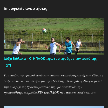
Δημοφιλείς αναρτήσεις
Δόξα Βώλακα - Κ19 ΠΑΟΚ ...φωτοστιγμές με τον φακό της
''Ο''!
Τον πρώτο της φιλικό αγώνα - προπονητικού χαρακτήρα - έδωσε η
Δόξα Βώλακα το απόγευμα της Πέμπτης , λίγα μόλις 24ωρα μετά
την έναρξη της προετοιμασίας της , με αντίπαλο την
πρωταθλήτρια ομάδα Κ19 του ΠΑΟΚ που προετοιμάζεται στο
ακριτικό χωριό! Οι Θεσσαλονικείς που προετοιμάζονται για την
νέα αγωνιστική σεζόν όπου εκτός πρωταθλήματος και κυπέλλου θα