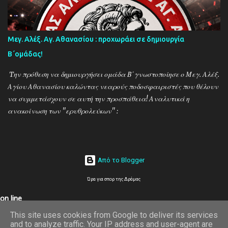
Χρόνης (τεχνικός διευθυντής) και οι ποδοσφαιριστές Μάριος
Βουτσινάς και Ηλίας Σταμπουλής!
Μεγ. Αλέξ. Αγ. Αθανασίου : προχωράει σε δημιουργία
Β΄ομάδας!
Tην πρόθεση να δημιουργήσει ομάδα Β΄γνωστοποίησε ο Μεγ. Αλέξ.
Αγίου Αθανασίου καλώντας νεαρούς ποδοσφαιριστές που θέλουν
να συμμετάσχουν σε αυτή την προσπάθεια! Αναλυτικά η
ανακοίνωση των ''ερυθρολεύκων'' :
Από το Blogger
Ώρα για σπορ της Δράμας
on line
This site uses cookies from Google to deliver its services
5
and to analyze traffic. Your IP address and user-agent are