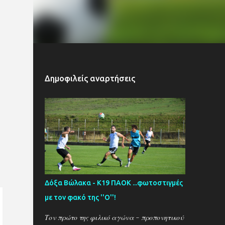
Δημοφιλείς αναρτήσεις
Δόξα Βώλακα - Κ19 ΠΑΟΚ ...φωτοστιγμές
με τον φακό της ''Ο''!
Τον πρώτο της φιλικό αγώνα - προπονητικού